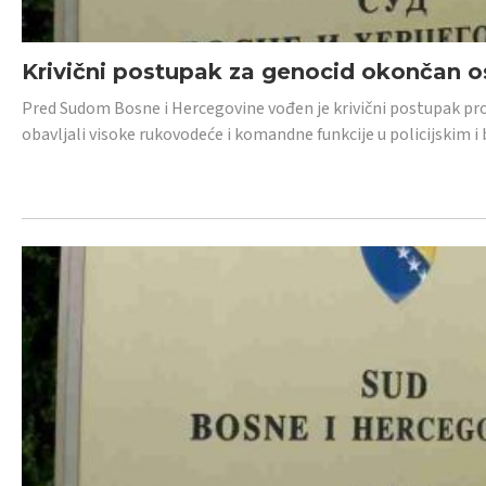
Krivični postupak za genocid okončan 
Pred Sudom Bosne i Hercegovine vođen je krivični postupak proti
obavljali visoke rukovodeće i komandne funkcije u policijskim