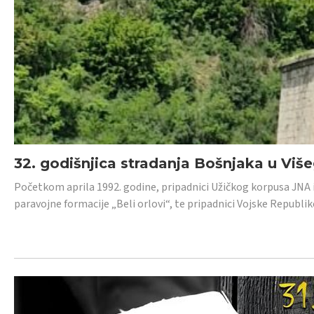
32. godišnjica stradanja Bošnjaka u Viš
Početkom aprila 1992. godine, pripadnici Užičkog korpusa JNA iz 
paravojne formacije „Beli orlovi“, te pripadnici Vojske Republik