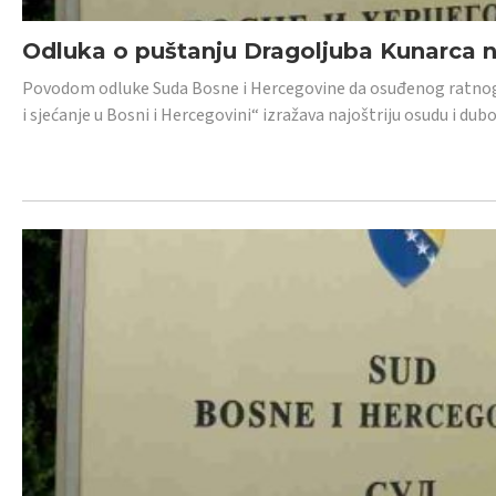
Odluka o puštanju Dragoljuba Kunarca n
Povodom odluke Suda Bosne i Hercegovine da osuđenog ratnog z
i sjećanje u Bosni i Hercegovini“ izražava najoštriju osudu i 