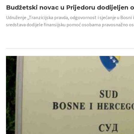
Budžetski novac u Prijedoru dodijeljen
Udruženje „Tranzicijska pravda, odgovornost i sjećanje u Bosni 
sredstava dodijele finansijsku pomoć osobama pravosnažno os