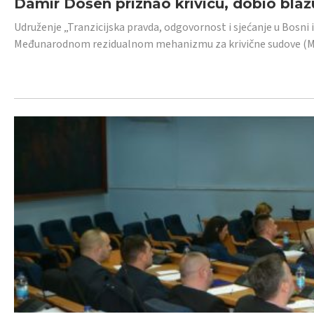
Damir Došen priznao krivicu, dobio blažu
Udruženje „Tranzicijska pravda, odgovornost i sjećanje u Bosni i
Međunarodnom rezidualnom mehanizmu za krivične sudove (MR