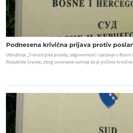
Podnesena krivična prijava protiv posl
Udruženje „Tranzicijska pravda, odgovornost i sjećanje u Bosni 
Republike Srpske, zbog osnovane sumnje da je počinio krivična dj