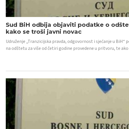
Sud BiH odbija objaviti podatke o odštet
kako se troši javni novac
Udruženje „Tranzicijska pravda, odgovornost i sjećanje u BiH“ p
na odštetu za više od četiri godine provedene u pritvoru, te ako