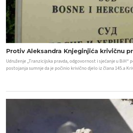
Protiv Aleksandra Knjeginjića krivičnu p
Udruženje „Tranzicijska pravda, odgovornost i sjećanje u BiH“ 
postojanja sumnje da je počinio krivično djelo iz člana 145.a K