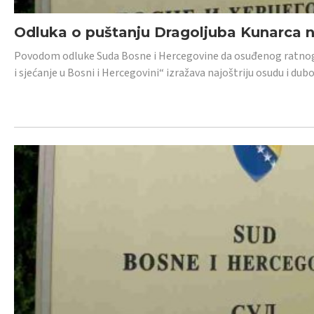
Odluka o puštanju Dragoljuba Kunarca n
Povodom odluke Suda Bosne i Hercegovine da osuđenog ratnog z
i sjećanje u Bosni i Hercegovini“ izražava najoštriju osudu i 