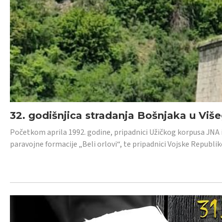
32. godišnjica stradanja Bošnjaka u Viš
Početkom aprila 1992. godine, pripadnici Užičkog korpusa JNA iz 
paravojne formacije „Beli orlovi“, te pripadnici Vojske Republik