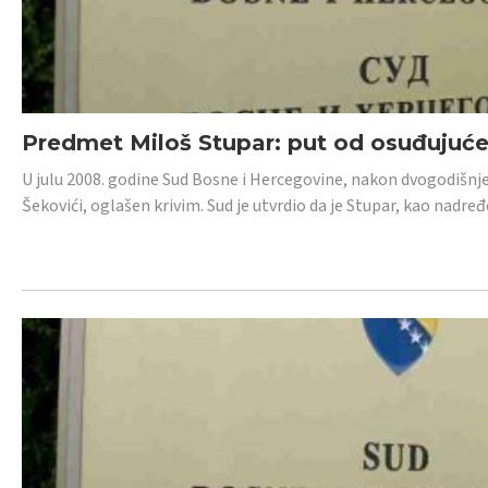
Predmet Miloš Stupar: put od osuđujuć
U julu 2008. godine Sud Bosne i Hercegovine, nakon dvogodišnj
Šekovići, oglašen krivim. Sud je utvrdio da je Stupar, kao nadr