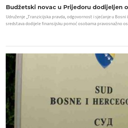
Budžetski novac u Prijedoru dodijeljen
Udruženje „Tranzicijska pravda, odgovornost i sjećanje u Bosni 
sredstava dodijele finansijsku pomoć osobama pravosnažno os