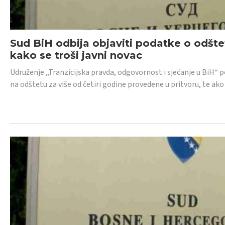
Sud BiH odbija objaviti podatke o odštet
kako se troši javni novac
Udruženje „Tranzicijska pravda, odgovornost i sjećanje u BiH“ p
na odštetu za više od četiri godine provedene u pritvoru, te ako