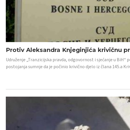
Protiv Aleksandra Knjeginjića krivičnu p
Udruženje „Tranzicijska pravda, odgovornost i sjećanje u BiH“ 
postojanja sumnje da je počinio krivično djelo iz člana 145.a K