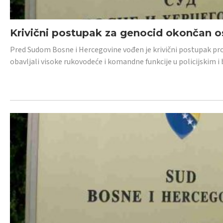
Krivični postupak za genocid okončan 
Pred Sudom Bosne i Hercegovine vođen je krivični postupak proti
obavljali visoke rukovodeće i komandne funkcije u policijskim