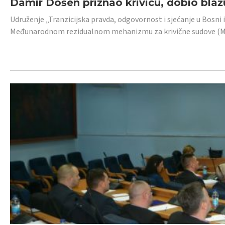
Damir Došen priznao krivicu, dobio blažu
Udruženje „Tranzicijska pravda, odgovornost i sjećanje u Bosni i
Međunarodnom rezidualnom mehanizmu za krivične sudove (MR