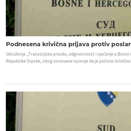
Podnesena krivična prijava protiv posl
Udruženje „Tranzicijska pravda, odgovornost i sjećanje u Bosni 
Republike Srpske, zbog osnovane sumnje da je počinio krivična dj