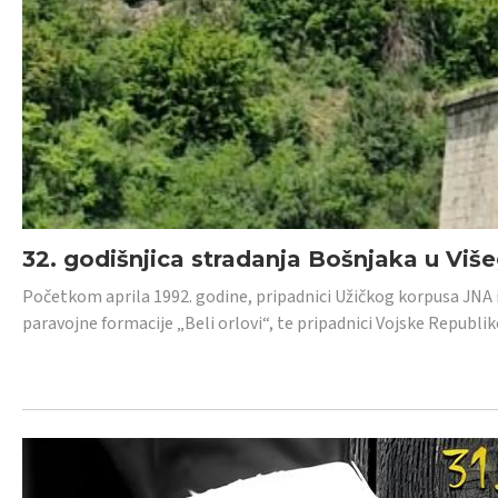
32. godišnjica stradanja Bošnjaka u Viš
Početkom aprila 1992. godine, pripadnici Užičkog korpusa JNA iz 
paravojne formacije „Beli orlovi“, te pripadnici Vojske Republik