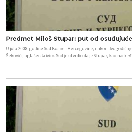
Predmet Miloš Stupar: put od osuđujuć
U julu 2008. godine Sud Bosne i Hercegovine, nakon dvogodišnj
Šekovići, oglašen krivim. Sud je utvrdio da je Stupar, kao nadr