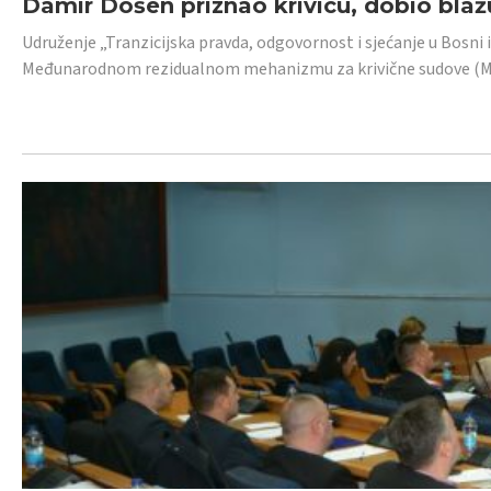
Damir Došen priznao krivicu, dobio blažu
Udruženje „Tranzicijska pravda, odgovornost i sjećanje u Bosni i
Međunarodnom rezidualnom mehanizmu za krivične sudove (MR