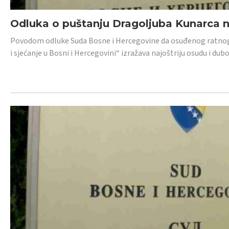
Odluka o puštanju Dragoljuba Kunarca n
Povodom odluke Suda Bosne i Hercegovine da osuđenog ratnog z
i sjećanje u Bosni i Hercegovini“ izražava najoštriju osudu i 