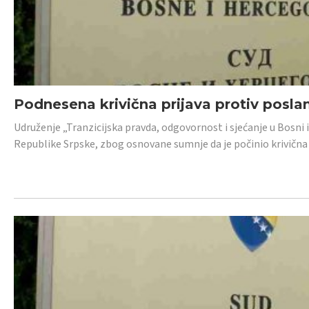
Podnesena krivična prijava protiv posl
Udruženje „Tranzicijska pravda, odgovornost i sjećanje u Bosni 
Republike Srpske, zbog osnovane sumnje da je počinio krivična dj