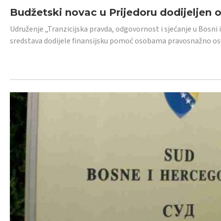
Budžetski novac u Prijedoru dodijeljen
Udruženje „Tranzicijska pravda, odgovornost i sjećanje u Bosni 
sredstava dodijele finansijsku pomoć osobama pravosnažno os