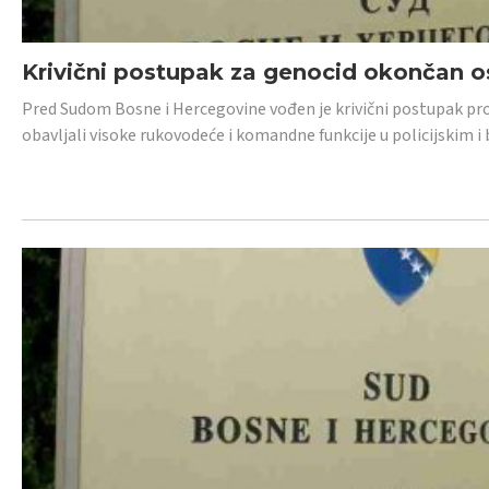
Krivični postupak za genocid okončan 
Pred Sudom Bosne i Hercegovine vođen je krivični postupak proti
obavljali visoke rukovodeće i komandne funkcije u policijskim