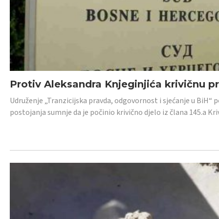
Protiv Aleksandra Knjeginjića krivičnu p
Udruženje „Tranzicijska pravda, odgovornost i sjećanje u BiH“ 
postojanja sumnje da je počinio krivično djelo iz člana 145.a K