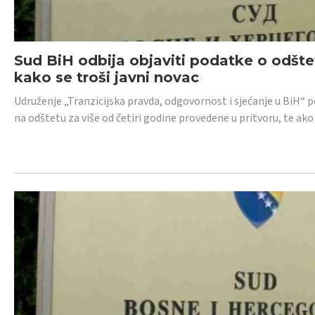
Sud BiH odbija objaviti podatke o odštet
kako se troši javni novac
Udruženje „Tranzicijska pravda, odgovornost i sjećanje u BiH“ p
na odštetu za više od četiri godine provedene u pritvoru, te ako