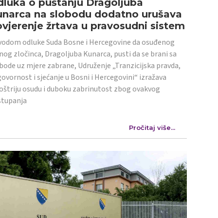
luka o puštanju Dragoljuba
unarca na slobodu dodatno urušava
vjerenje žrtava u pravosudni sistem
odom odluke Suda Bosne i Hercegovine da osuđenog
nog zločinca, Dragoljuba Kunarca, pusti da se brani sa
bode uz mjere zabrane, Udruženje „Tranzicijska pravda,
ovornost i sjećanje u Bosni i Hercegovini“ izražava
oštriju osudu i duboku zabrinutost zbog ovakvog
stupanja
Pročitaj više...