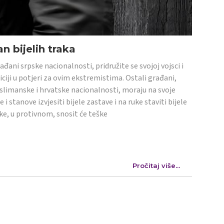
n bijelih traka
ađani srpske nacionalnosti, pridružite se svojoj vojsci i
iciji u potjeri za ovim ekstremistima. Ostali građani,
limanske i hrvatske nacionalnosti, moraju na svoje
e i stanove izvjesiti bijele zastave i na ruke staviti bijele
ke, u protivnom, snosit će teške
Pročitaj više...