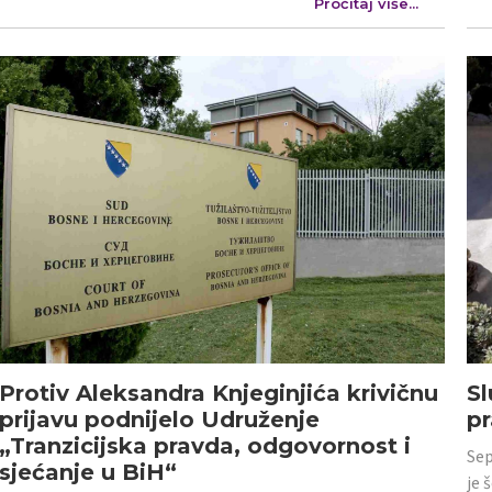
Pročitaj više...
Protiv Aleksandra Knjeginjića krivičnu
Sl
prijavu podnijelo Udruženje
p
„Tranzicijska pravda, odgovornost i
Sep
sjećanje u BiH“
je 