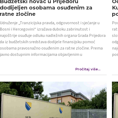
Budžetski novac u Prijedoru
Od
dodijeljen osobama osuđenim za
K
ratne zločine
po
Udruženje „Tranzicijska pravda, odgovornost i sjećanje u
Pov
Bosni i Hercegovini“ izražava duboku zabrinutost i
rat
najoštrije osuđuje odluku nadležnih organa Grada Prijedora
slo
da iz budžetskih sredstava dodijele finansijsku pomoć
odg
osobama pravosnažno osuđenim za ratne zločine. Prema
naj
javno dostupnim informacijama objavljenim u
po
Pročitaj više...