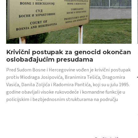
Krivični postupak za genocid okončan
oslobađajućim presudama
Pred Sudom Bosne i Hercegovine vođen je krivični postupak
protiv Miodraga Josipovića, Branimira Tešića, Dragomira
Vasića, Danila Zoljića i Radomira Pantića, koji su u julu 1995.
godine obavljali visoke rukovodeće i komandne funkcije u
policijskim i bezbjednosnim strukturama na području