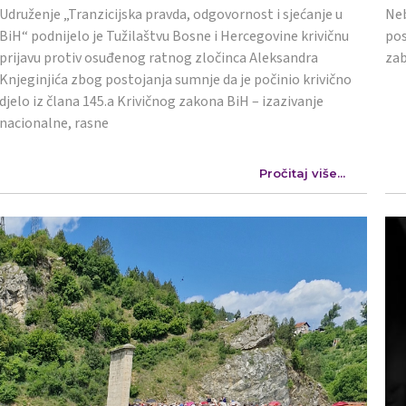
Udruženje „Tranzicijska pravda, odgovornost i sjećanje u
Neb
BiH“ podnijelo je Tužilaštvu Bosne i Hercegovine krivičnu
pos
prijavu protiv osuđenog ratnog zločinca Aleksandra
zab
Knjeginjića zbog postojanja sumnje da je počinio krivično
djelo iz člana 145.a Krivičnog zakona BiH – izazivanje
nacionalne, rasne
Pročitaj više...