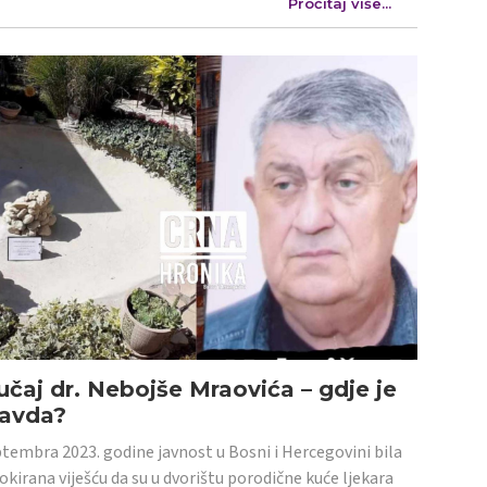
Pročitaj više...
učaj dr. Nebojše Mraovića – gdje je
ravda?
tembra 2023. godine javnost u Bosni i Hercegovini bila
šokirana viješću da su u dvorištu porodične kuće ljekara