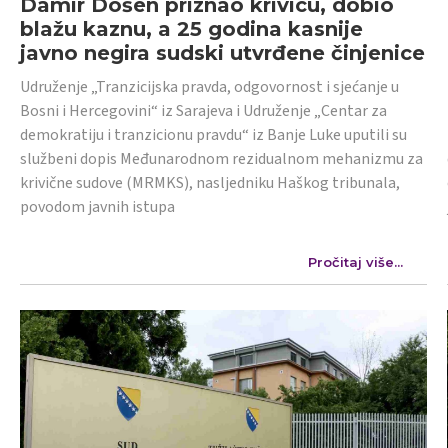
Damir Došen priznao krivicu, dobio
blažu kaznu, a 25 godina kasnije
javno negira sudski utvrđene činjenice
Udruženje „Tranzicijska pravda, odgovornost i sjećanje u
Bosni i Hercegovini“ iz Sarajeva i Udruženje „Centar za
demokratiju i tranzicionu pravdu“ iz Banje Luke uputili su
službeni dopis Međunarodnom rezidualnom mehanizmu za
krivične sudove (MRMKS), nasljedniku Haškog tribunala,
povodom javnih istupa
Pročitaj više...