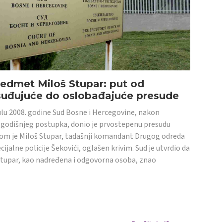
edmet Miloš Stupar: put od
suđujuće do oslobađajuće presude
ulu 2008. godine Sud Bosne i Hercegovine, nakon
godišnjeg postupka, donio je prvostepenu presudu
om je Miloš Stupar, tadašnji komandant Drugog odreda
cijalne policije Šekovići, oglašen krivim. Sud je utvrdio da
Stupar, kao nadređena i odgovorna osoba, znao