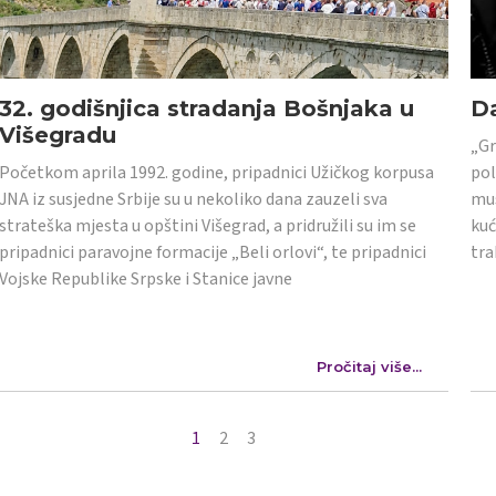
32. godišnjica stradanja Bošnjaka u
Da
Višegradu
„Gr
Početkom aprila 1992. godine, pripadnici Užičkog korpusa
pol
JNA iz susjedne Srbije su u nekoliko dana zauzeli sva
mus
strateška mjesta u opštini Višegrad, a pridružili su im se
kuć
pripadnici paravojne formacije „Beli orlovi“, te pripadnici
tra
Vojske Republike Srpske i Stanice javne
Pročitaj više...
1
2
3