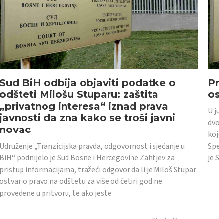
Sud BiH odbija objaviti podatke o
Pr
odšteti Milošu Stuparu: zaštita
o
„privatnog interesa“ iznad prava
U j
javnosti da zna kako se troši javni
dvo
novac
koj
Udruženje „Tranzicijska pravda, odgovornost i sjećanje u
Spe
BiH“ podnijelo je Sud Bosne i Hercegovine Zahtjev za
je 
pristup informacijama, tražeći odgovor da li je Miloš Stupar
ostvario pravo na odštetu za više od četiri godine
provedene u pritvoru, te ako jeste