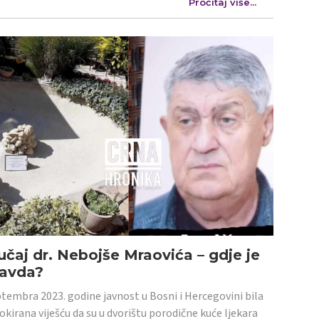
Pročitaj više...
učaj dr. Nebojše Mraovića – gdje je
ravda?
tembra 2023. godine javnost u Bosni i Hercegovini bila
šokirana viješću da su u dvorištu porodične kuće ljekara