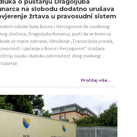
luka o puštanju Dragoljuba
unarca na slobodu dodatno urušava
vjerenje žrtava u pravosudni sistem
odom odluke Suda Bosne i Hercegovine da osuđenog
nog zločinca, Dragoljuba Kunarca, pusti da se brani sa
bode uz mjere zabrane, Udruženje „Tranzicijska pravda,
ovornost i sjećanje u Bosni i Hercegovini“ izražava
oštriju osudu i duboku zabrinutost zbog ovakvog
stupanja
Pročitaj više...