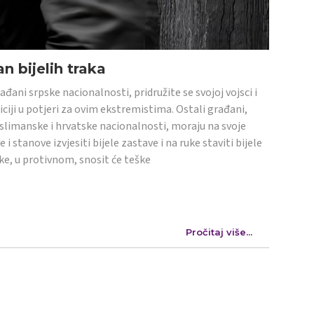
n bijelih traka
ađani srpske nacionalnosti, pridružite se svojoj vojsci i
iciji u potjeri za ovim ekstremistima. Ostali građani,
limanske i hrvatske nacionalnosti, moraju na svoje
e i stanove izvjesiti bijele zastave i na ruke staviti bijele
ke, u protivnom, snosit će teške
Pročitaj više...