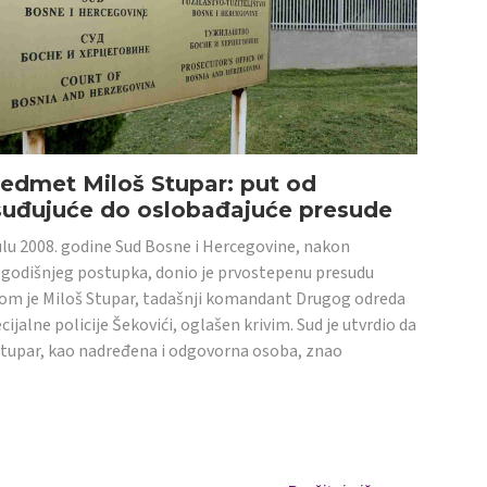
edmet Miloš Stupar: put od
suđujuće do oslobađajuće presude
ulu 2008. godine Sud Bosne i Hercegovine, nakon
godišnjeg postupka, donio je prvostepenu presudu
om je Miloš Stupar, tadašnji komandant Drugog odreda
cijalne policije Šekovići, oglašen krivim. Sud je utvrdio da
Stupar, kao nadređena i odgovorna osoba, znao