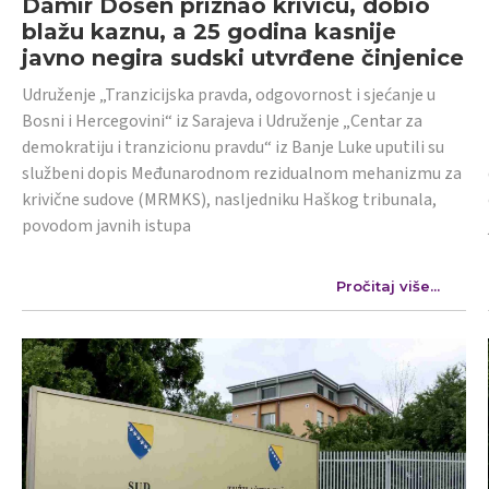
Damir Došen priznao krivicu, dobio
blažu kaznu, a 25 godina kasnije
javno negira sudski utvrđene činjenice
Udruženje „Tranzicijska pravda, odgovornost i sjećanje u
Bosni i Hercegovini“ iz Sarajeva i Udruženje „Centar za
demokratiju i tranzicionu pravdu“ iz Banje Luke uputili su
službeni dopis Međunarodnom rezidualnom mehanizmu za
krivične sudove (MRMKS), nasljedniku Haškog tribunala,
povodom javnih istupa
Pročitaj više...