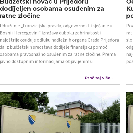
Budžetski novac u Prijedoru
Od
dodijeljen osobama osuđenim za
K
ratne zločine
po
Udruženje „Tranzicijska pravda, odgovornost i sjećanje u
Pov
Bosni i Hercegovini“ izražava duboku zabrinutost i
rat
najoštrije osuđuje odluku nadležnih organa Grada Prijedora
slo
da iz budžetskih sredstava dodijele finansijsku pomoć
odg
osobama pravosnažno osuđenim za ratne zločine. Prema
naj
javno dostupnim informacijama objavljenim u
po
Pročitaj više...