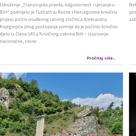
Udruženje „Tranzicijska pravda, odgovornost i sjećanje u
Neb
BiH“ podnijelo je Tužilaštvu Bosne i Hercegovine krivičnu
pos
prijavu protiv osuđenog ratnog zločinca Aleksandra
zab
Knjeginjića zbog postojanja sumnje da je počinio krivično
djelo iz člana 145.a Krivičnog zakona BiH – izazivanje
nacionalne, rasne
Pročitaj više...