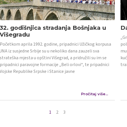
32. godišnjica stradanja Bošnjaka u
Da
Višegradu
„Gr
Početkom aprila 1992. godine, pripadnici Užičkog korpusa
pol
JNA iz susjedne Srbije su u nekoliko dana zauzeli sva
mus
strateška mjesta u opštini Višegrad, a pridružili su im se
kuć
pripadnici paravojne formacije „Beli orlovi“, te pripadnici
tra
Vojske Republike Srpske i Stanice javne
Pročitaj više...
1
2
3