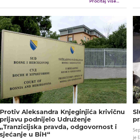
Pročitaj više...
Protiv Aleksandra Knjeginjića krivičnu
Sl
prijavu podnijelo Udruženje
p
„Tranzicijska pravda, odgovornost i
Sep
sjećanje u BiH“
je 