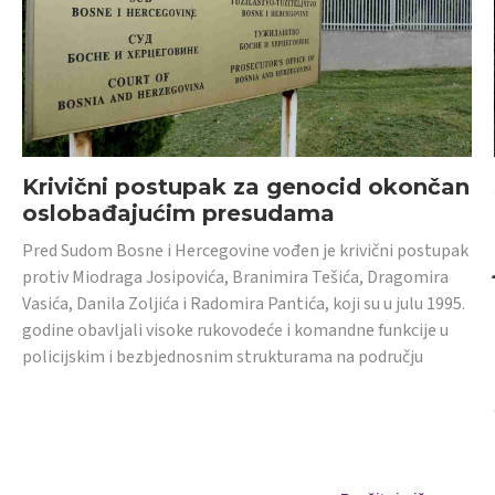
Krivični postupak za genocid okončan
oslobađajućim presudama
Pred Sudom Bosne i Hercegovine vođen je krivični postupak
protiv Miodraga Josipovića, Branimira Tešića, Dragomira
Vasića, Danila Zoljića i Radomira Pantića, koji su u julu 1995.
godine obavljali visoke rukovodeće i komandne funkcije u
policijskim i bezbjednosnim strukturama na području