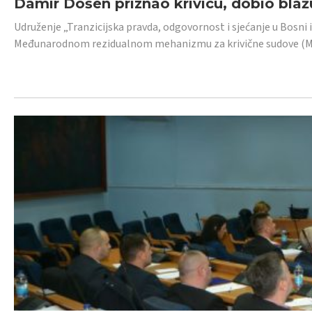
Damir Došen priznao krivicu, dobio blažu
Udruženje „Tranzicijska pravda, odgovornost i sjećanje u Bosni i
Međunarodnom rezidualnom mehanizmu za krivične sudove (MR