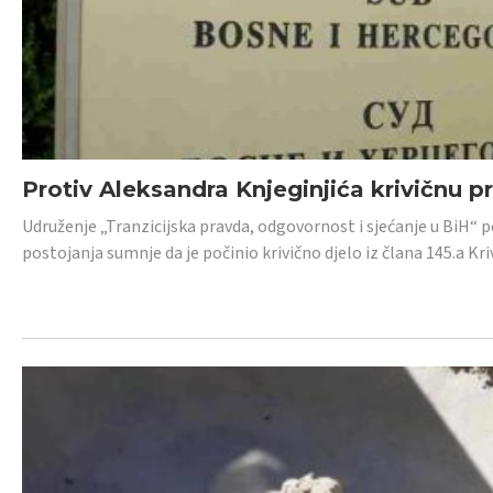
Protiv Aleksandra Knjeginjića krivičnu p
Udruženje „Tranzicijska pravda, odgovornost i sjećanje u BiH“ 
postojanja sumnje da je počinio krivično djelo iz člana 145.a K