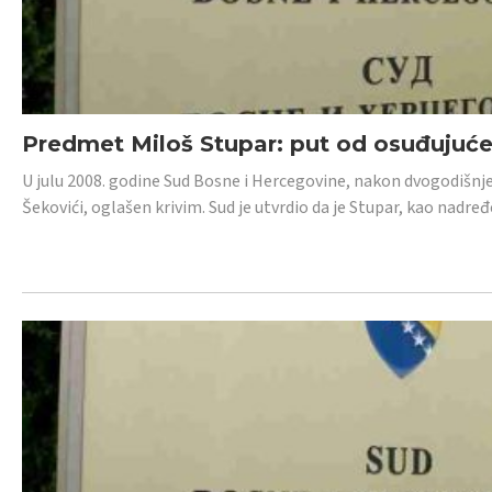
Predmet Miloš Stupar: put od osuđujuć
U julu 2008. godine Sud Bosne i Hercegovine, nakon dvogodišnj
Šekovići, oglašen krivim. Sud je utvrdio da je Stupar, kao nadr