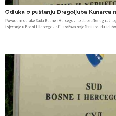
Odluka o puštanju Dragoljuba Kunarca n
Povodom odluke Suda Bosne i Hercegovine da osuđenog ratnog z
i sjećanje u Bosni i Hercegovini“ izražava najoštriju osudu i 