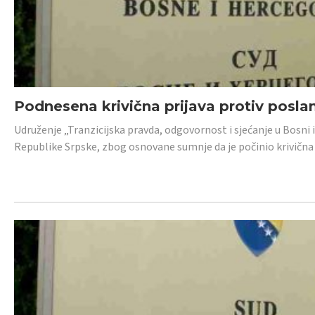
Podnesena krivična prijava protiv posl
Udruženje „Tranzicijska pravda, odgovornost i sjećanje u Bosni 
Republike Srpske, zbog osnovane sumnje da je počinio krivična dj