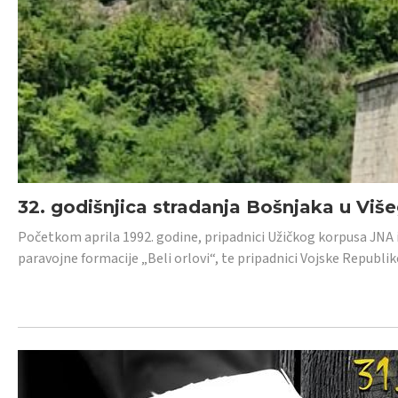
32. godišnjica stradanja Bošnjaka u Viš
Početkom aprila 1992. godine, pripadnici Užičkog korpusa JNA iz 
paravojne formacije „Beli orlovi“, te pripadnici Vojske Republik