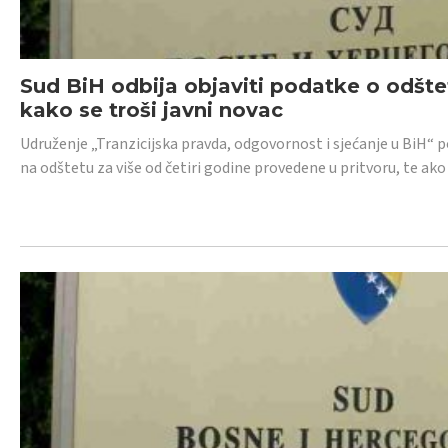
Sud BiH odbija objaviti podatke o odštet
kako se troši javni novac
Udruženje „Tranzicijska pravda, odgovornost i sjećanje u BiH“ p
na odštetu za više od četiri godine provedene u pritvoru, te ako