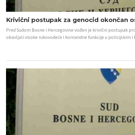
Krivični postupak za genocid okončan 
Pred Sudom Bosne i Hercegovine vođen je krivični postupak proti
obavljali visoke rukovodeće i komandne funkcije u policijskim