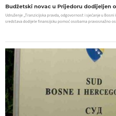
Budžetski novac u Prijedoru dodijeljen
Udruženje „Tranzicijska pravda, odgovornost i sjećanje u Bosni 
sredstava dodijele finansijsku pomoć osobama pravosnažno os