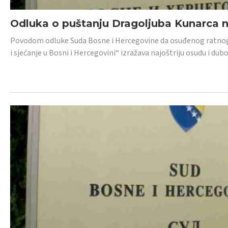
Odluka o puštanju Dragoljuba Kunarca n
Povodom odluke Suda Bosne i Hercegovine da osuđenog ratnog z
i sjećanje u Bosni i Hercegovini“ izražava najoštriju osudu i 