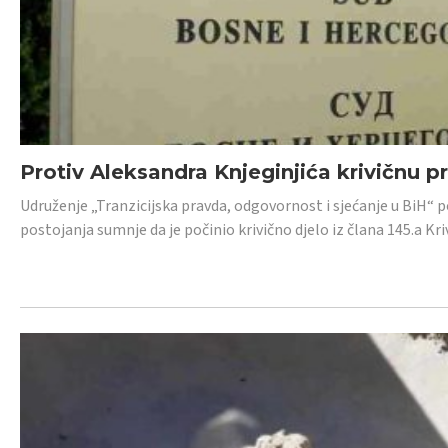
Protiv Aleksandra Knjeginjića krivičnu p
Udruženje „Tranzicijska pravda, odgovornost i sjećanje u BiH“ 
postojanja sumnje da je počinio krivično djelo iz člana 145.a K