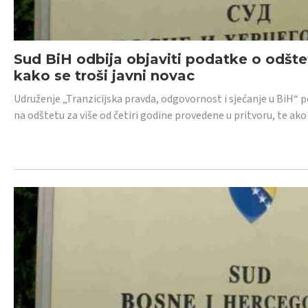
Sud BiH odbija objaviti podatke o odštet
kako se troši javni novac
Udruženje „Tranzicijska pravda, odgovornost i sjećanje u BiH“ p
na odštetu za više od četiri godine provedene u pritvoru, te ako