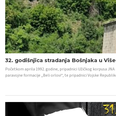
32. godišnjica stradanja Bošnjaka u Viš
Početkom aprila 1992. godine, pripadnici Užičkog korpusa JNA iz 
paravojne formacije „Beli orlovi“, te pripadnici Vojske Republik