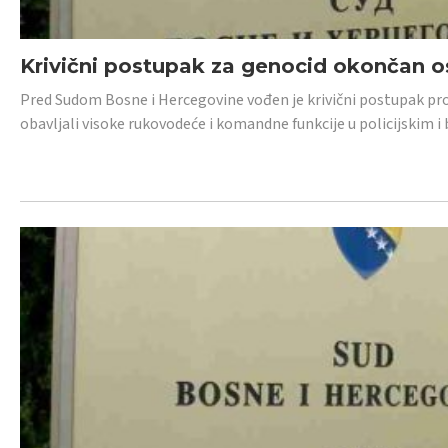
Krivični postupak za genocid okončan 
Pred Sudom Bosne i Hercegovine vođen je krivični postupak proti
obavljali visoke rukovodeće i komandne funkcije u policijskim