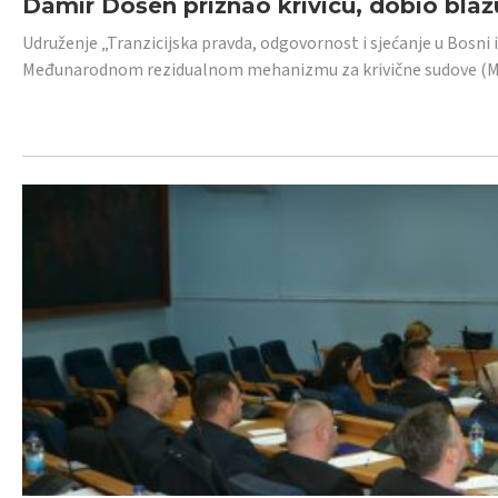
Damir Došen priznao krivicu, dobio blažu
Udruženje „Tranzicijska pravda, odgovornost i sjećanje u Bosni i
Međunarodnom rezidualnom mehanizmu za krivične sudove (MR