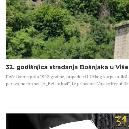
32. godišnjica stradanja Bošnjaka u Viš
Početkom aprila 1992. godine, pripadnici Užičkog korpusa JNA iz 
paravojne formacije „Beli orlovi“, te pripadnici Vojske Republik