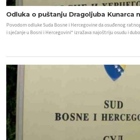
Odluka o puštanju Dragoljuba Kunarca n
Povodom odluke Suda Bosne i Hercegovine da osuđenog ratnog z
i sjećanje u Bosni i Hercegovini“ izražava najoštriju osudu i 