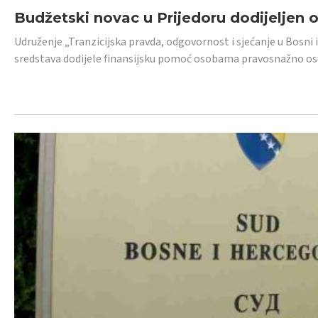
Budžetski novac u Prijedoru dodijeljen
Udruženje „Tranzicijska pravda, odgovornost i sjećanje u Bosni 
sredstava dodijele finansijsku pomoć osobama pravosnažno os