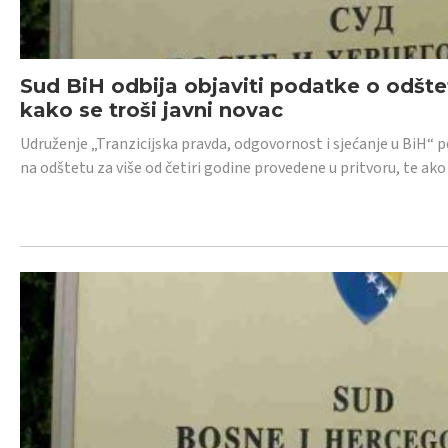
Sud BiH odbija objaviti podatke o odštet
kako se troši javni novac
Udruženje „Tranzicijska pravda, odgovornost i sjećanje u BiH“ p
na odštetu za više od četiri godine provedene u pritvoru, te ako