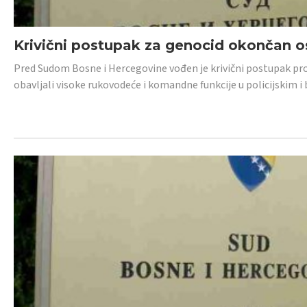
Krivični postupak za genocid okončan 
Pred Sudom Bosne i Hercegovine vođen je krivični postupak proti
obavljali visoke rukovodeće i komandne funkcije u policijskim