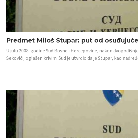
Predmet Miloš Stupar: put od osuđujuć
U julu 2008. godine Sud Bosne i Hercegovine, nakon dvogodišnj
Šekovići, oglašen krivim. Sud je utvrdio da je Stupar, kao nadr