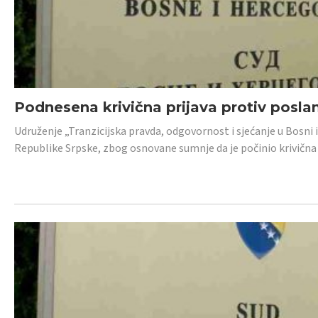
Podnesena krivična prijava protiv posl
Udruženje „Tranzicijska pravda, odgovornost i sjećanje u Bosni 
Republike Srpske, zbog osnovane sumnje da je počinio krivična dj