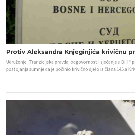
Protiv Aleksandra Knjeginjića krivičnu p
Udruženje „Tranzicijska pravda, odgovornost i sjećanje u BiH“ 
postojanja sumnje da je počinio krivično djelo iz člana 145.a K