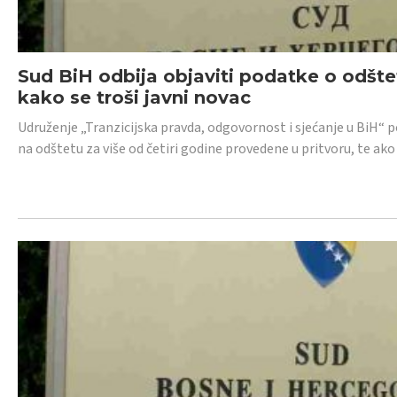
Sud BiH odbija objaviti podatke o odštet
kako se troši javni novac
Udruženje „Tranzicijska pravda, odgovornost i sjećanje u BiH“ p
na odštetu za više od četiri godine provedene u pritvoru, te ako