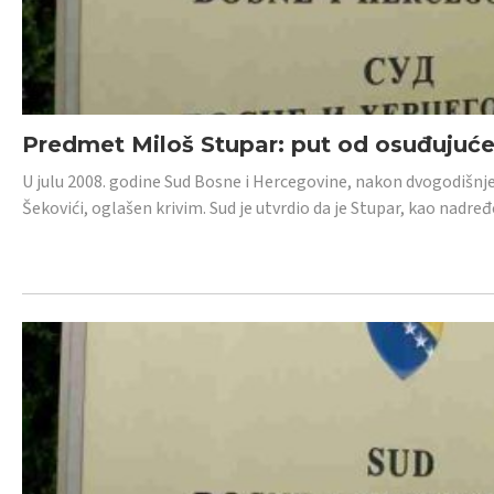
Predmet Miloš Stupar: put od osuđujuć
U julu 2008. godine Sud Bosne i Hercegovine, nakon dvogodišnj
Šekovići, oglašen krivim. Sud je utvrdio da je Stupar, kao nadr