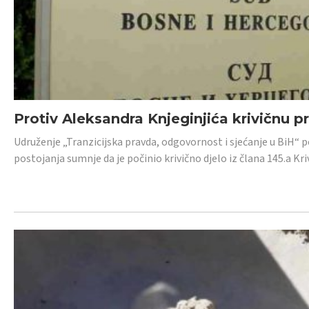
Protiv Aleksandra Knjeginjića krivičnu p
Udruženje „Tranzicijska pravda, odgovornost i sjećanje u BiH“ 
postojanja sumnje da je počinio krivično djelo iz člana 145.a K