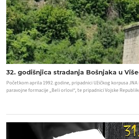
32. godišnjica stradanja Bošnjaka u Viš
Početkom aprila 1992. godine, pripadnici Užičkog korpusa JNA iz 
paravojne formacije „Beli orlovi“, te pripadnici Vojske Republik