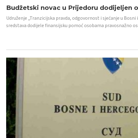
Budžetski novac u Prijedoru dodijeljen
Udruženje „Tranzicijska pravda, odgovornost i sjećanje u Bosni 
sredstava dodijele finansijsku pomoć osobama pravosnažno os