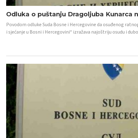
Odluka o puštanju Dragoljuba Kunarca n
Povodom odluke Suda Bosne i Hercegovine da osuđenog ratnog z
i sjećanje u Bosni i Hercegovini“ izražava najoštriju osudu i 