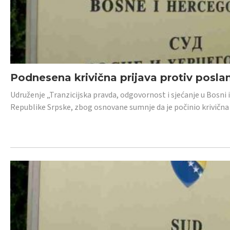
Podnesena krivična prijava protiv posl
Udruženje „Tranzicijska pravda, odgovornost i sjećanje u Bosni 
Republike Srpske, zbog osnovane sumnje da je počinio krivična dj