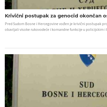
Krivični postupak za genocid okončan 
Pred Sudom Bosne i Hercegovine vođen je krivični postupak proti
obavljali visoke rukovodeće i komandne funkcije u policijskim