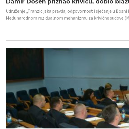
Damir Došen priznao krivicu, dobio blažu
Udruženje „Tranzicijska pravda, odgovornost i sjećanje u Bosni i
Međunarodnom rezidualnom mehanizmu za krivične sudove (MR