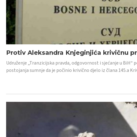
Protiv Aleksandra Knjeginjića krivičnu p
Udruženje „Tranzicijska pravda, odgovornost i sjećanje u BiH“ 
postojanja sumnje da je počinio krivično djelo iz člana 145.a K