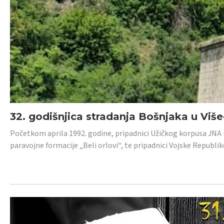
32. godišnjica stradanja Bošnjaka u Viš
Početkom aprila 1992. godine, pripadnici Užičkog korpusa JNA iz 
paravojne formacije „Beli orlovi“, te pripadnici Vojske Republik