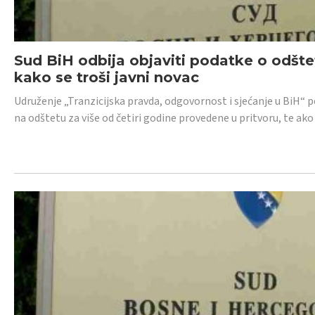
Sud BiH odbija objaviti podatke o odštet
kako se troši javni novac
Udruženje „Tranzicijska pravda, odgovornost i sjećanje u BiH“ p
na odštetu za više od četiri godine provedene u pritvoru, te ako