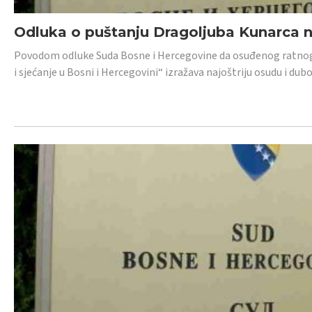
Odluka o puštanju Dragoljuba Kunarca n
Povodom odluke Suda Bosne i Hercegovine da osuđenog ratnog z
i sjećanje u Bosni i Hercegovini“ izražava najoštriju osudu i 