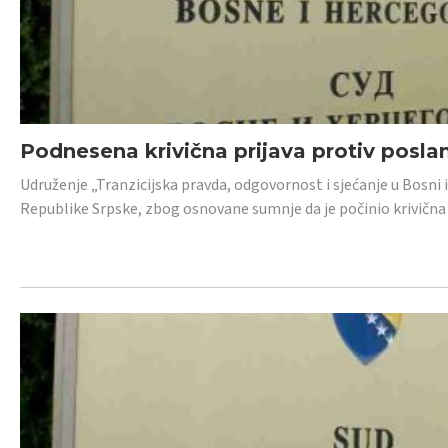
Podnesena krivična prijava protiv posl
Udruženje „Tranzicijska pravda, odgovornost i sjećanje u Bosni 
Republike Srpske, zbog osnovane sumnje da je počinio krivična dj