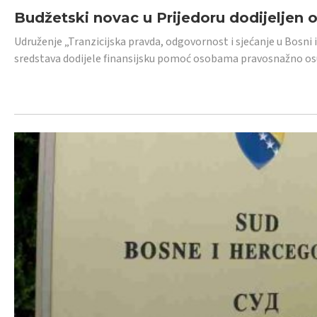
Budžetski novac u Prijedoru dodijeljen
Udruženje „Tranzicijska pravda, odgovornost i sjećanje u Bosni 
sredstava dodijele finansijsku pomoć osobama pravosnažno os