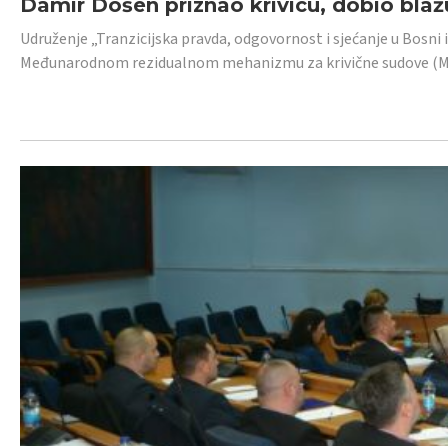
Damir Došen priznao krivicu, dobio blažu
Udruženje „Tranzicijska pravda, odgovornost i sjećanje u Bosni i
Međunarodnom rezidualnom mehanizmu za krivične sudove (MR