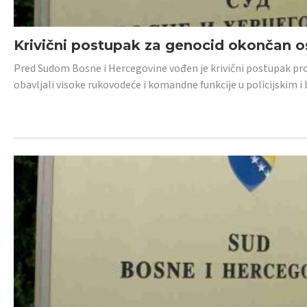
Krivični postupak za genocid okončan 
Pred Sudom Bosne i Hercegovine vođen je krivični postupak proti
obavljali visoke rukovodeće i komandne funkcije u policijskim