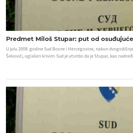
Predmet Miloš Stupar: put od osuđujuć
U julu 2008. godine Sud Bosne i Hercegovine, nakon dvogodišnj
Šekovići, oglašen krivim. Sud je utvrdio da je Stupar, kao nadr