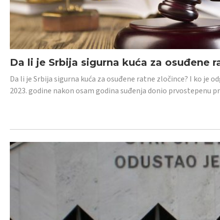
Da li je Srbija sigurna kuća za osuđene r
Da li je Srbija sigurna kuća za osuđene ratne zločince? I ko je
2023. godine nakon osam godina suđenja donio prvostepenu p