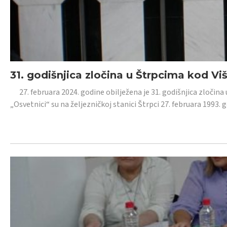
31. godišnjica zločina u Štrpcima kod V
27. februara 2024. godine obilježena je 31. godišnjica zločina 
„Osvetnici“ su na željezničkoj stanici Štrpci 27. februara 1993. 