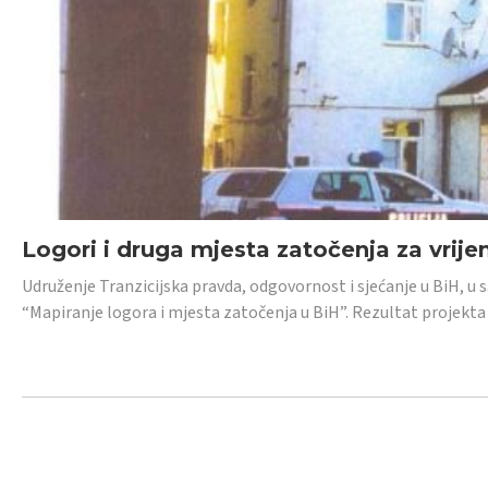
Logori i druga mjesta zatočenja za vrije
Udruženje Tranzicijska pravda, odgovornost i sjećanje u BiH, u 
“Mapiranje logora i mjesta zatočenja u BiH”. Rezultat projekta j