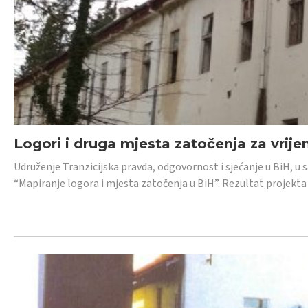
Logori i druga mjesta zatočenja za vrije
Udruženje Tranzicijska pravda, odgovornost i sjećanje u BiH, u 
“Mapiranje logora i mjesta zatočenja u BiH”. Rezultat projekta j