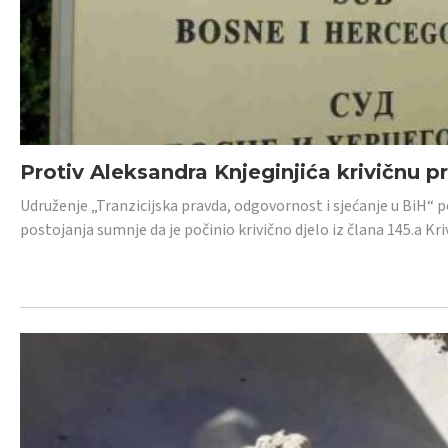
Protiv Aleksandra Knjeginjića krivičnu p
Udruženje „Tranzicijska pravda, odgovornost i sjećanje u BiH“ 
postojanja sumnje da je počinio krivično djelo iz člana 145.a K