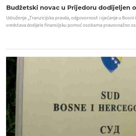
Budžetski novac u Prijedoru dodijeljen
Udruženje „Tranzicijska pravda, odgovornost i sjećanje u Bosni 
sredstava dodijele finansijsku pomoć osobama pravosnažno os