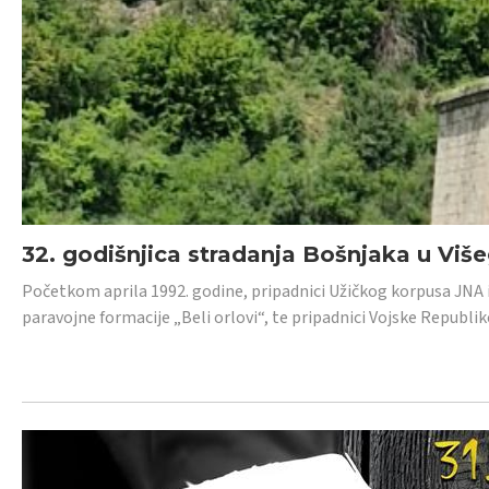
32. godišnjica stradanja Bošnjaka u Viš
Početkom aprila 1992. godine, pripadnici Užičkog korpusa JNA iz 
paravojne formacije „Beli orlovi“, te pripadnici Vojske Republik