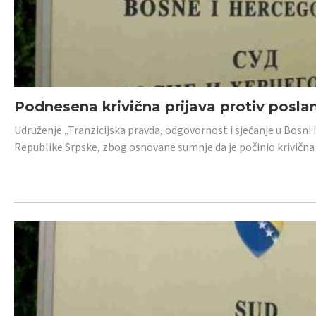
Podnesena krivična prijava protiv posl
Udruženje „Tranzicijska pravda, odgovornost i sjećanje u Bosni 
Republike Srpske, zbog osnovane sumnje da je počinio krivična dj