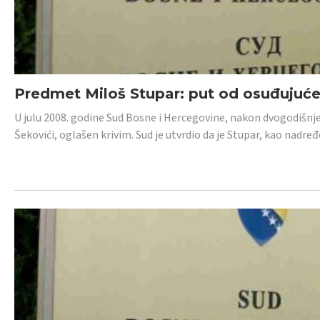
Predmet Miloš Stupar: put od osuđujuć
U julu 2008. godine Sud Bosne i Hercegovine, nakon dvogodišnj
Šekovići, oglašen krivim. Sud je utvrdio da je Stupar, kao nadr