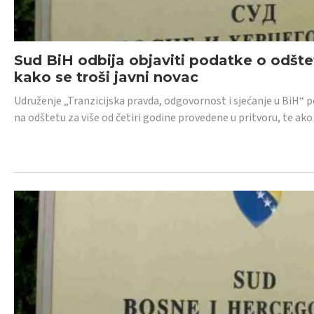
Sud BiH odbija objaviti podatke o odštet
kako se troši javni novac
Udruženje „Tranzicijska pravda, odgovornost i sjećanje u BiH“ p
na odštetu za više od četiri godine provedene u pritvoru, te ako