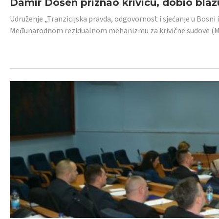
Damir Došen priznao krivicu, dobio blažu
Udruženje „Tranzicijska pravda, odgovornost i sjećanje u Bosni i
Međunarodnom rezidualnom mehanizmu za krivične sudove (MR