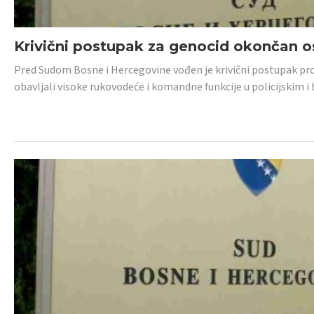
Krivični postupak za genocid okončan 
Pred Sudom Bosne i Hercegovine vođen je krivični postupak proti
obavljali visoke rukovodeće i komandne funkcije u policijskim