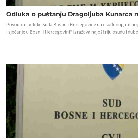
Odluka o puštanju Dragoljuba Kunarca n
Povodom odluke Suda Bosne i Hercegovine da osuđenog ratnog z
i sjećanje u Bosni i Hercegovini“ izražava najoštriju osudu i 