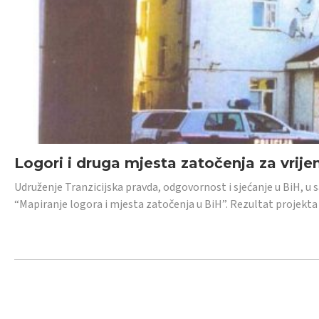
Logori i druga mjesta zatočenja za vrije
Udruženje Tranzicijska pravda, odgovornost i sjećanje u BiH, u 
“Mapiranje logora i mjesta zatočenja u BiH”. Rezultat projekta j