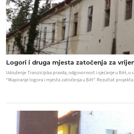
Logori i druga mjesta zatočenja za vrije
Udruženje Tranzicijska pravda, odgovornost i sjećanje u BiH, u 
“Mapiranje logora i mjesta zatočenja u BiH”. Rezultat projekta j