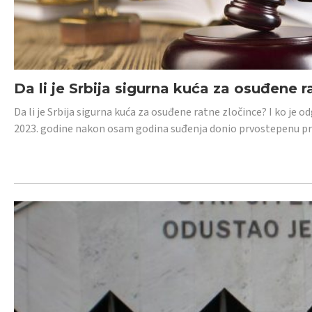
Da li je Srbija sigurna kuća za osuđene r
Da li je Srbija sigurna kuća za osuđene ratne zločince? I ko je
2023. godine nakon osam godina suđenja donio prvostepenu p