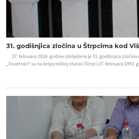
31. godišnjica zločina u Štrpcima kod V
27. februara 2024. godine obilježena je 31. godišnjica zločina 
„Osvetnici“ su na željezničkoj stanici Štrpci 27. februara 1993. 