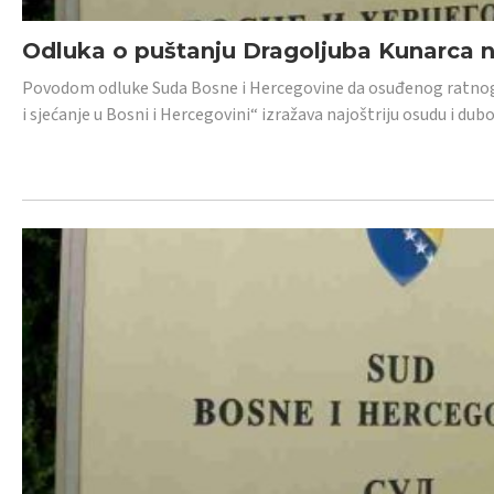
Odluka o puštanju Dragoljuba Kunarca n
Povodom odluke Suda Bosne i Hercegovine da osuđenog ratnog z
i sjećanje u Bosni i Hercegovini“ izražava najoštriju osudu i 