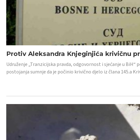
Protiv Aleksandra Knjeginjića krivičnu p
Udruženje „Tranzicijska pravda, odgovornost i sjećanje u BiH“ 
postojanja sumnje da je počinio krivično djelo iz člana 145.a K