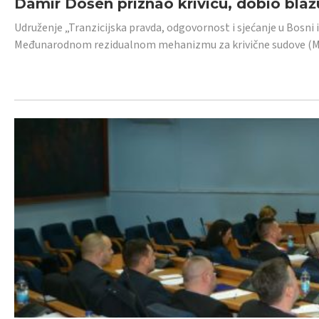
Damir Došen priznao krivicu, dobio blažu
Udruženje „Tranzicijska pravda, odgovornost i sjećanje u Bosni i
Međunarodnom rezidualnom mehanizmu za krivične sudove (MR