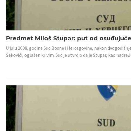
Predmet Miloš Stupar: put od osuđujuć
U julu 2008. godine Sud Bosne i Hercegovine, nakon dvogodišnj
Šekovići, oglašen krivim. Sud je utvrdio da je Stupar, kao nadr