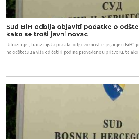
Sud BiH odbija objaviti podatke o odštet
kako se troši javni novac
Udruženje „Tranzicijska pravda, odgovornost i sjećanje u BiH“ p
na odštetu za više od četiri godine provedene u pritvoru, te ako