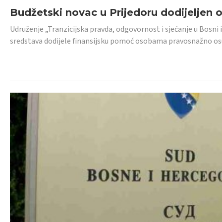
Budžetski novac u Prijedoru dodijeljen
Udruženje „Tranzicijska pravda, odgovornost i sjećanje u Bosni 
sredstava dodijele finansijsku pomoć osobama pravosnažno os