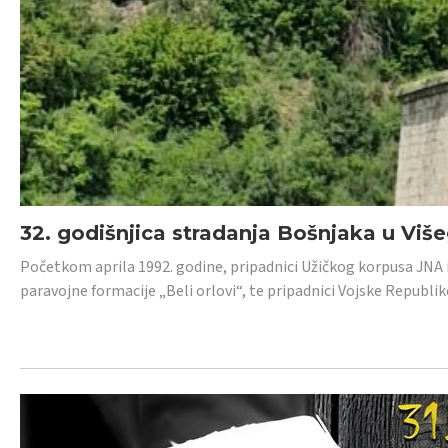
32. godišnjica stradanja Bošnjaka u Viš
Početkom aprila 1992. godine, pripadnici Užičkog korpusa JNA iz 
paravojne formacije „Beli orlovi“, te pripadnici Vojske Republik