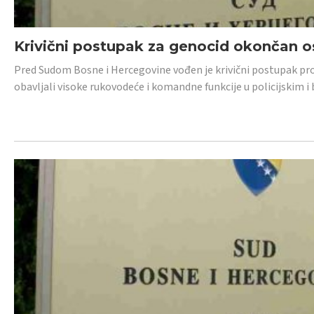
Krivični postupak za genocid okončan 
Pred Sudom Bosne i Hercegovine vođen je krivični postupak proti
obavljali visoke rukovodeće i komandne funkcije u policijskim