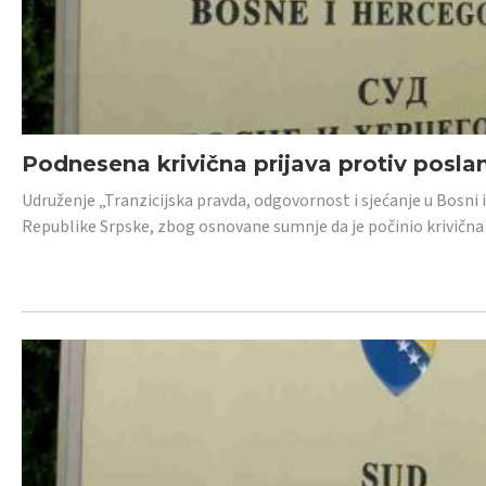
Podnesena krivična prijava protiv posl
Udruženje „Tranzicijska pravda, odgovornost i sjećanje u Bosni 
Republike Srpske, zbog osnovane sumnje da je počinio krivična dj