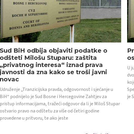
Sud BiH odbija objaviti podatke o
Pr
odšteti Milošu Stuparu: zaštita
o
„privatnog interesa“ iznad prava
U j
javnosti da zna kako se troši javni
dvo
novac
koj
Udruženje „Tranzicijska pravda, odgovornost i sjećanje u
Spe
BiH“ podnijelo je Sud Bosne i Hercegovine Zahtjev za
je 
pristup informacijama, tražeći odgovor da li je Miloš Stupar
ostvario pravo na odštetu za više od četiri godine
provedene u pritvoru, te ako jeste