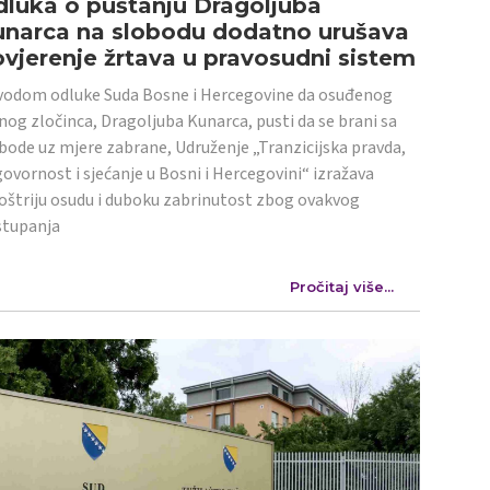
luka o puštanju Dragoljuba
unarca na slobodu dodatno urušava
vjerenje žrtava u pravosudni sistem
odom odluke Suda Bosne i Hercegovine da osuđenog
nog zločinca, Dragoljuba Kunarca, pusti da se brani sa
bode uz mjere zabrane, Udruženje „Tranzicijska pravda,
ovornost i sjećanje u Bosni i Hercegovini“ izražava
oštriju osudu i duboku zabrinutost zbog ovakvog
stupanja
Pročitaj više...