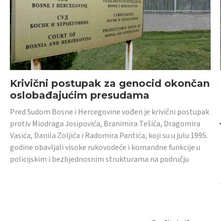
Krivični postupak za genocid okončan
oslobađajućim presudama
Pred Sudom Bosne i Hercegovine vođen je krivični postupak
protiv Miodraga Josipovića, Branimira Tešića, Dragomira
Vasića, Danila Zoljića i Radomira Pantića, koji su u julu 1995.
godine obavljali visoke rukovodeće i komandne funkcije u
policijskim i bezbjednosnim strukturama na području