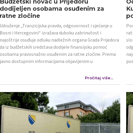
Budžetski novac u Prijedoru
Od
dodijeljen osobama osuđenim za
K
ratne zločine
po
Udruženje „Tranzicijska pravda, odgovornost i sjećanje u
Pov
Bosni i Hercegovini“ izražava duboku zabrinutost i
rat
najoštrije osuđuje odluku nadležnih organa Grada Prijedora
slo
da iz budžetskih sredstava dodijele finansijsku pomoć
odg
osobama pravosnažno osuđenim za ratne zločine. Prema
naj
javno dostupnim informacijama objavljenim u
po
Pročitaj više...