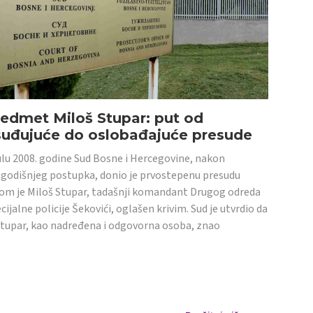
edmet Miloš Stupar: put od
suđujuće do oslobađajuće presude
ulu 2008. godine Sud Bosne i Hercegovine, nakon
godišnjeg postupka, donio je prvostepenu presudu
om je Miloš Stupar, tadašnji komandant Drugog odreda
cijalne policije Šekovići, oglašen krivim. Sud je utvrdio da
Stupar, kao nadređena i odgovorna osoba, znao