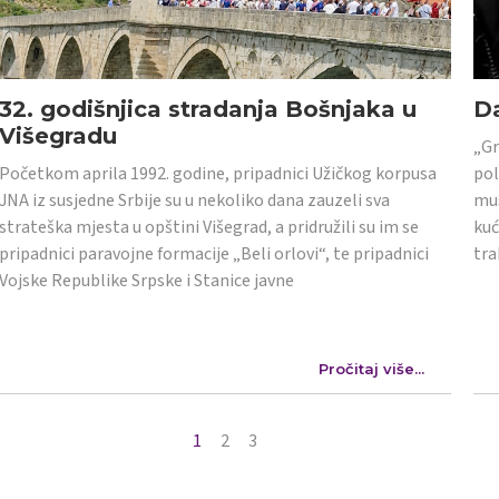
32. godišnjica stradanja Bošnjaka u
Da
Višegradu
„Gr
Početkom aprila 1992. godine, pripadnici Užičkog korpusa
pol
JNA iz susjedne Srbije su u nekoliko dana zauzeli sva
mus
strateška mjesta u opštini Višegrad, a pridružili su im se
kuć
pripadnici paravojne formacije „Beli orlovi“, te pripadnici
tra
Vojske Republike Srpske i Stanice javne
Pročitaj više...
1
2
3