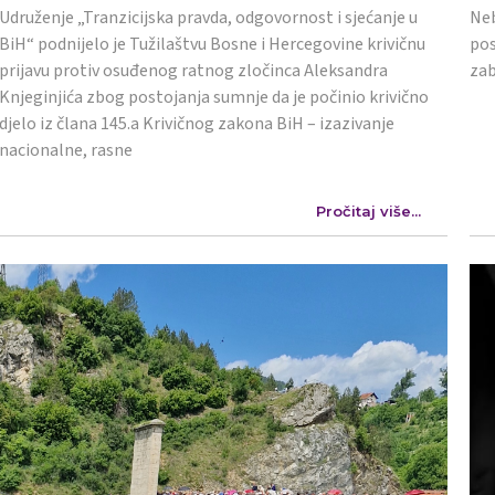
Udruženje „Tranzicijska pravda, odgovornost i sjećanje u
Neb
BiH“ podnijelo je Tužilaštvu Bosne i Hercegovine krivičnu
pos
prijavu protiv osuđenog ratnog zločinca Aleksandra
zab
Knjeginjića zbog postojanja sumnje da je počinio krivično
djelo iz člana 145.a Krivičnog zakona BiH – izazivanje
nacionalne, rasne
Pročitaj više...