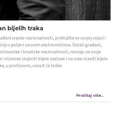
n bijelih traka
ađani srpske nacionalnosti, pridružite se svojoj vojsci i
iciji u potjeri za ovim ekstremistima. Ostali građani,
limanske i hrvatske nacionalnosti, moraju na svoje
e i stanove izvjesiti bijele zastave i na ruke staviti bijele
ke, u protivnom, snosit će teške
Pročitaj više...