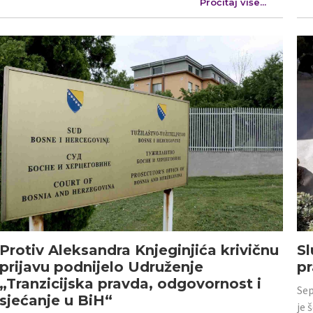
Pročitaj više...
Protiv Aleksandra Knjeginjića krivičnu
Sl
prijavu podnijelo Udruženje
p
„Tranzicijska pravda, odgovornost i
Sep
sjećanje u BiH“
je 