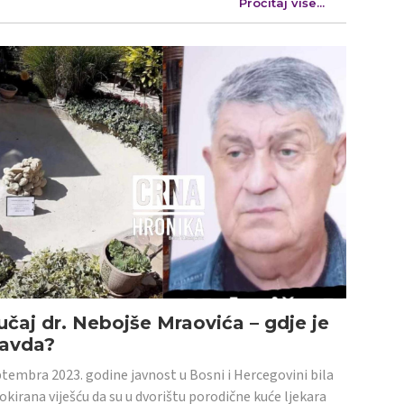
Pročitaj više...
učaj dr. Nebojše Mraovića – gdje je
ravda?
tembra 2023. godine javnost u Bosni i Hercegovini bila
šokirana viješću da su u dvorištu porodične kuće ljekara