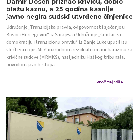
Damir Došen priznao krivicu, dobio
blažu kaznu, a 25 godina kasnije
javno negira sudski utvrđene činjenice
Udruženje „Tranzicijska pravda, odgovornost i sjećanje u
Bosni i Hercegovini“ iz Sarajeva i Udruženje „Centar za
demokratiju i tranzicionu pravdu“ iz Banje Luke uputili su
službeni dopis Međunarodnom rezidualnom mehanizmu za
krivične sudove (MRMKS), nasljedniku Haškog tribunala,
povodom javnih istupa
Pročitaj više...