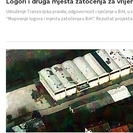
Logori i druga mjesta zatočenja za vrije
Udruženje Tranzicijska pravda, odgovornost i sjećanje u BiH, u 
“Mapiranje logora i mjesta zatočenja u BiH”. Rezultat projekta j