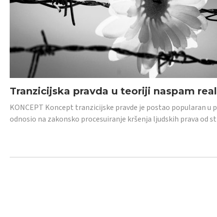
Tranzicijska pravda u teoriji naspam rea
KONCEPT Koncept tranzicijske pravde je postao popularan u posl
odnosio na zakonsko procesuiranje kršenja ljudskih prava od s