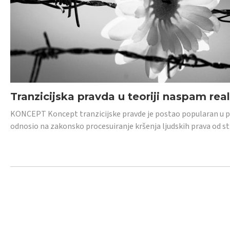
Tranzicijska pravda u teoriji naspam rea
KONCEPT Koncept tranzicijske pravde je postao popularan u posl
odnosio na zakonsko procesuiranje kršenja ljudskih prava od s