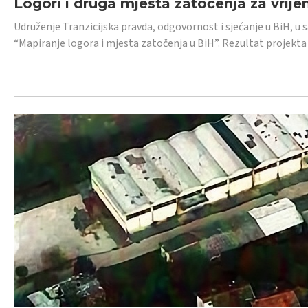
Logori i druga mjesta zatočenja za vrije
Udruženje Tranzicijska pravda, odgovornost i sjećanje u BiH, u 
“Mapiranje logora i mjesta zatočenja u BiH”. Rezultat projekta j