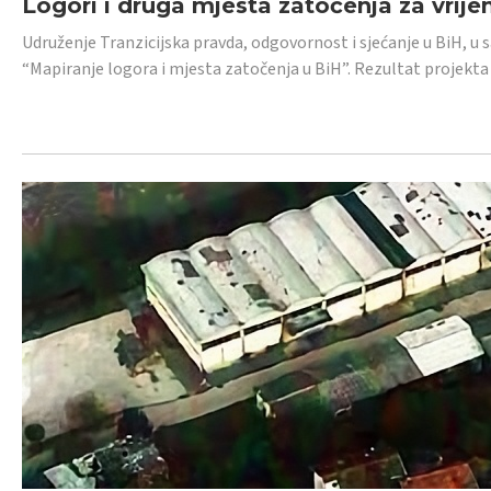
Logori i druga mjesta zatočenja za vrije
Udruženje Tranzicijska pravda, odgovornost i sjećanje u BiH, u 
“Mapiranje logora i mjesta zatočenja u BiH”. Rezultat projekta j