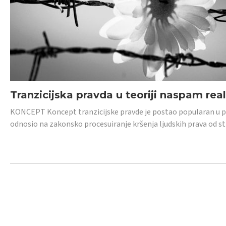
Tranzicijska pravda u teoriji naspam rea
KONCEPT Koncept tranzicijske pravde je postao popularan u posl
odnosio na zakonsko procesuiranje kršenja ljudskih prava od s