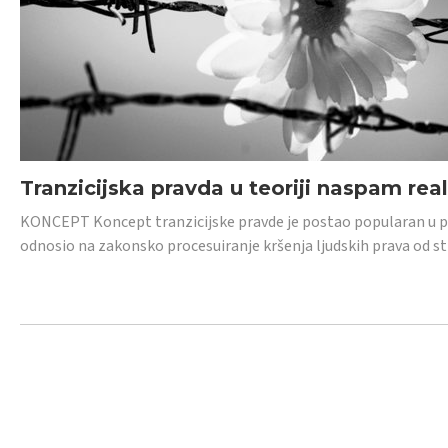
Tranzicijska pravda u teoriji naspam rea
KONCEPT Koncept tranzicijske pravde je postao popularan u posl
odnosio na zakonsko procesuiranje kršenja ljudskih prava od s