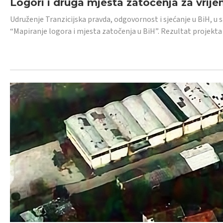
Logori i druga mjesta zatočenja za vrije
Udruženje Tranzicijska pravda, odgovornost i sjećanje u BiH, u 
“Mapiranje logora i mjesta zatočenja u BiH”. Rezultat projekta j