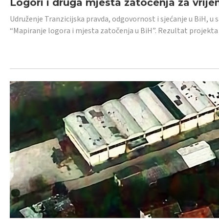
Logori i druga mjesta zatočenja za vrije
Udruženje Tranzicijska pravda, odgovornost i sjećanje u BiH, u 
“Mapiranje logora i mjesta zatočenja u BiH”. Rezultat projekta j