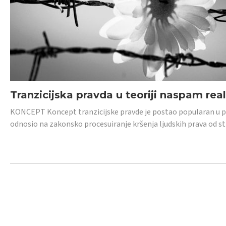
Tranzicijska pravda u teoriji naspam rea
KONCEPT Koncept tranzicijske pravde je postao popularan u posl
odnosio na zakonsko procesuiranje kršenja ljudskih prava od s