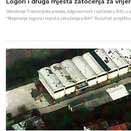
Logori i druga mjesta zatočenja za vrije
Udruženje Tranzicijska pravda, odgovornost i sjećanje u BiH, u 
“Mapiranje logora i mjesta zatočenja u BiH”. Rezultat projekta j