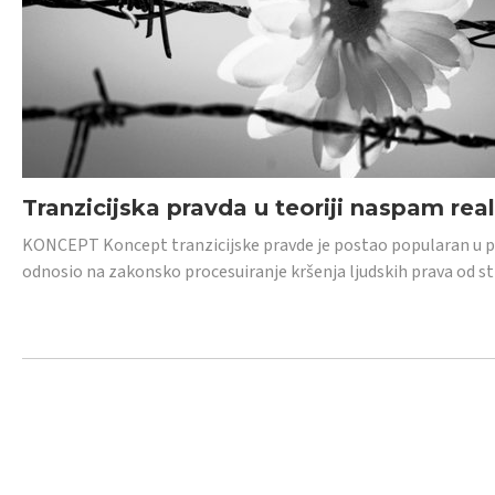
Tranzicijska pravda u teoriji naspam rea
KONCEPT Koncept tranzicijske pravde je postao popularan u posl
odnosio na zakonsko procesuiranje kršenja ljudskih prava od s