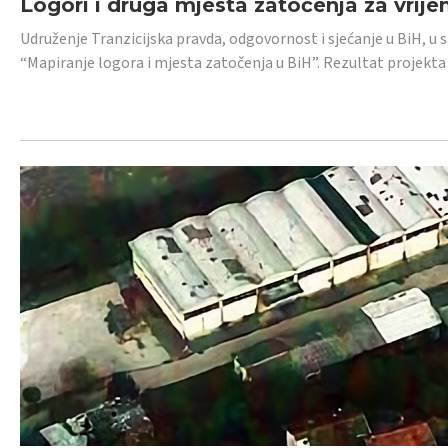
Logori i druga mjesta zatočenja za vrije
Udruženje Tranzicijska pravda, odgovornost i sjećanje u BiH, u 
“Mapiranje logora i mjesta zatočenja u BiH”. Rezultat projekta j