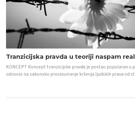
Tranzicijska pravda u teoriji naspam rea
KONCEPT Koncept tranzicijske pravde je postao popularan u posl
odnosio na zakonsko procesuiranje kršenja ljudskih prava od s