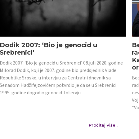
Dodik 2007: ‘Bio je genocid u
Be
Srebrenici’
ra
Ka
Dodik 2007: ‘Bio je genocid u Srebrenici’ 08.juli.2020. godine
or
Milorad Dodik, koji je 2007. godine bio predsjednik Vlade
Republike Srpske, u intervjuu za Centralni dnevnik sa
Beo
Senadom Hadžifejzovićem potvrdio je da se u Srebrenici
rad
1995. godine dogodio genocid. Intervju
nev
Voj
“Vo
Pročitaj više...