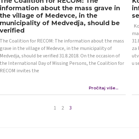
The Coalition for RECOM: The
Ko
information about the mass grave in
in
the village of Medevce, in the
s
municipality of Medvedja, should be
Koa
verified
mas
The Coalition for RECOM: The information about the mass
31.
grave in the village of Medevce, in the municipality of
za 
Medvedja, should be verified 31.8.2018. On the occasion of
utv
the International Day of Missing Persons, the Coalition for
u s
RECOM invites the
Pročitaj više...
1
2
3