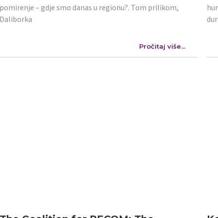
pomirenje – gdje smo danas u regionu?. Tom prilikom,
hum
Daliborka
dur
Pročitaj više...