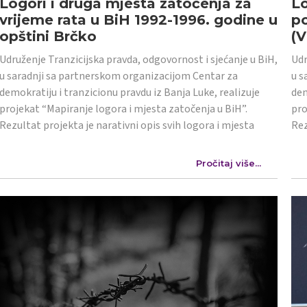
Logori i druga mjesta zatočenja za
Lo
vrijeme rata u BiH 1992-1996. godine u
po
opštini Brčko
(
Udruženje Tranzicijska pravda, odgovornost i sjećanje u BiH,
Udr
u saradnji sa partnerskom organizacijom Centar za
u s
demokratiju i tranzicionu pravdu iz Banja Luke, realizuje
dem
projekat “Mapiranje logora i mjesta zatočenja u BiH”.
pro
Rezultat projekta je narativni opis svih logora i mjesta
Rez
Pročitaj više...