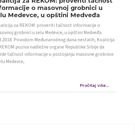
alicija za REKOM: proveriti tačnost
formacije o masovnoj grobnici u
elu Medevce, u opštini Medveđa
licija za REKOM: proveriti tačnost informacije o
ovnoj grobnici u selu Medevce, u opštini Medveđa
8.2018. Povodom Međunarodnog dana nestalih, Koalicija
REKOM poziva nadležne organe Republike Srbije da
rde tačnost informacije o postojanju masovne grobnice
elu Medevce,
Pročitaj više...