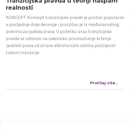
Tranzicijska pravda u teoriji naspam
realnosti
KONCEPT Koncept tranzicijske pravde je postao popularan
u posljednje dvije decenije i proizišao je iz međunarodnog
pokreta za ljudska prava. U početku izraz tranzicijska
pravda se odnosio na zakonsko procesuiranje kršenja
ljudskih prava od strane diktatorskih režima počinjenih
tokom tranzicije
Pročitaj više...