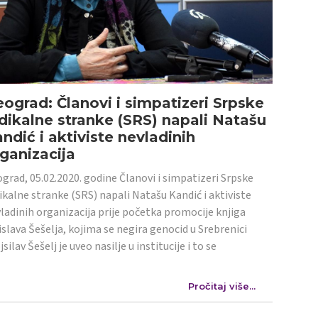
ograd: Članovi i simpatizeri Srpske
dikalne stranke (SRS) napali Natašu
ndić i aktiviste nevladinih
ganizacija
grad, 05.02.2020. godine Članovi i simpatizeri Srpske
ikalne stranke (SRS) napali Natašu Kandić i aktiviste
ladinih organizacija prije početka promocije knjiga
islava Šešelja, kojima se negira genocid u Srebrenici
jsilav Šešelj je uveo nasilje u institucije i to se
Pročitaj više...