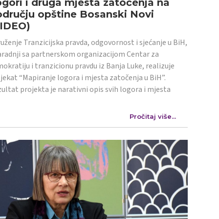
gori i druga mjesta zatočenja na
dručju opštine Bosanski Novi
VIDEO)
uženje Tranzicijska pravda, odgovornost i sjećanje u BiH,
aradnji sa partnerskom organizacijom Centar za
okratiju i tranzicionu pravdu iz Banja Luke, realizuje
jekat “Mapiranje logora i mjesta zatočenja u BiH”.
ultat projekta je narativni opis svih logora i mjesta
Pročitaj više...