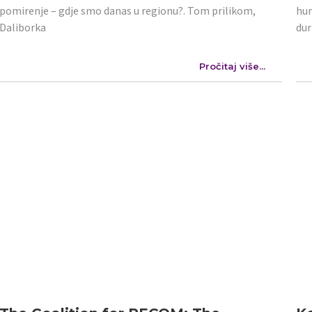
pomirenje – gdje smo danas u regionu?. Tom prilikom,
hum
Daliborka
dur
Pročitaj više...