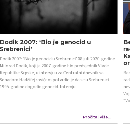
Dodik 2007: ‘Bio je genocid u
Be
Srebrenici’
ra
Ka
Dodik 2007: ‘Bio je genocid u Srebrenici’ 08.juli.2020. godine
or
Milorad Dodik, koji je 2007. godine bio predsjednik Vlade
Republike Srpske, u intervjuu za Centralni dnevnik sa
Beo
Senadom Hadžifejzovićem potvrdio je da se u Srebrenici
rad
1995. godine dogodio genocid. Intervju
nev
Voj
“Vo
Pročitaj više...