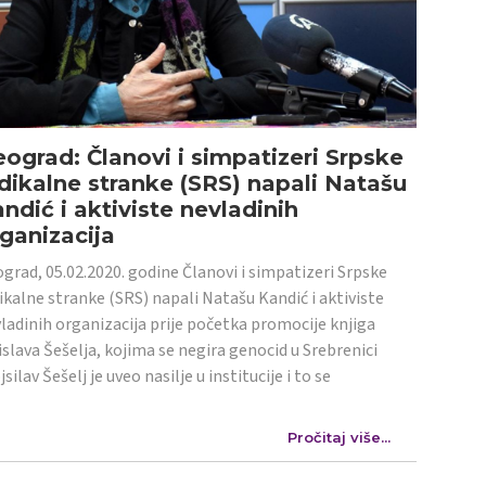
ograd: Članovi i simpatizeri Srpske
dikalne stranke (SRS) napali Natašu
ndić i aktiviste nevladinih
ganizacija
grad, 05.02.2020. godine Članovi i simpatizeri Srpske
ikalne stranke (SRS) napali Natašu Kandić i aktiviste
ladinih organizacija prije početka promocije knjiga
islava Šešelja, kojima se negira genocid u Srebrenici
jsilav Šešelj je uveo nasilje u institucije i to se
Pročitaj više...