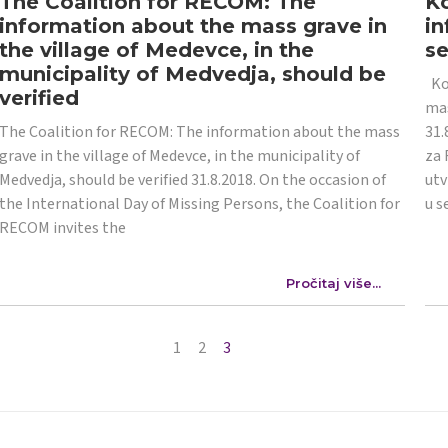
The Coalition for RECOM: The
Ko
information about the mass grave in
in
the village of Medevce, in the
s
municipality of Medvedja, should be
Koa
verified
mas
The Coalition for RECOM: The information about the mass
31.
grave in the village of Medevce, in the municipality of
za 
Medvedja, should be verified 31.8.2018. On the occasion of
utv
the International Day of Missing Persons, the Coalition for
u s
RECOM invites the
Pročitaj više...
1
2
3