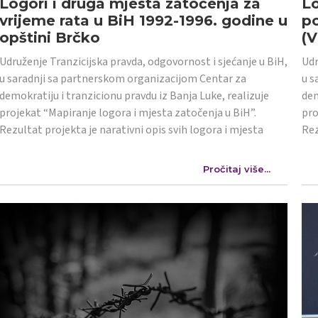
Logori i druga mjesta zatočenja za
Lo
vrijeme rata u BiH 1992-1996. godine u
po
opštini Brčko
(
Udruženje Tranzicijska pravda, odgovornost i sjećanje u BiH,
Udr
u saradnji sa partnerskom organizacijom Centar za
u s
demokratiju i tranzicionu pravdu iz Banja Luke, realizuje
dem
projekat “Mapiranje logora i mjesta zatočenja u BiH”.
pro
Rezultat projekta je narativni opis svih logora i mjesta
Rez
Pročitaj više...