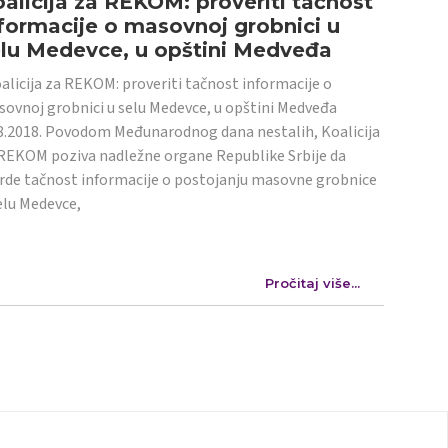
alicija za REKOM: proveriti tačnost
formacije o masovnoj grobnici u
elu Medevce, u opštini Medveđa
licija za REKOM: proveriti tačnost informacije o
ovnoj grobnici u selu Medevce, u opštini Medveđa
8.2018. Povodom Međunarodnog dana nestalih, Koalicija
REKOM poziva nadležne organe Republike Srbije da
rde tačnost informacije o postojanju masovne grobnice
elu Medevce,
Pročitaj više...