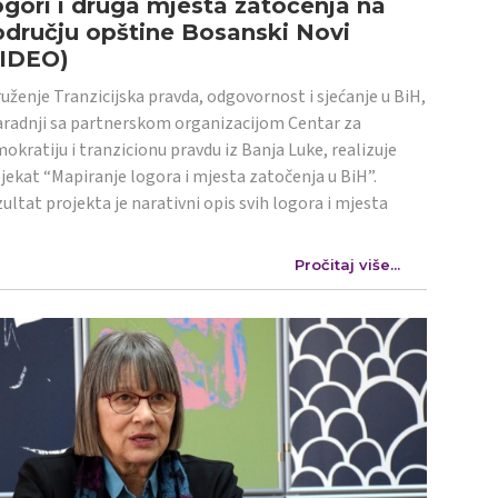
gori i druga mjesta zatočenja na
dručju opštine Bosanski Novi
VIDEO)
uženje Tranzicijska pravda, odgovornost i sjećanje u BiH,
aradnji sa partnerskom organizacijom Centar za
okratiju i tranzicionu pravdu iz Banja Luke, realizuje
jekat “Mapiranje logora i mjesta zatočenja u BiH”.
ultat projekta je narativni opis svih logora i mjesta
Pročitaj više...