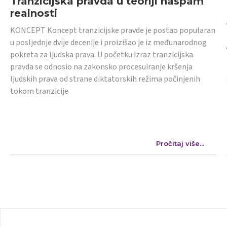
Tranzicijska pravda u teoriji naspam
realnosti
KONCEPT Koncept tranzicijske pravde je postao popularan
u posljednje dvije decenije i proizišao je iz međunarodnog
pokreta za ljudska prava. U početku izraz tranzicijska
pravda se odnosio na zakonsko procesuiranje kršenja
ljudskih prava od strane diktatorskih režima počinjenih
tokom tranzicije
Pročitaj više...