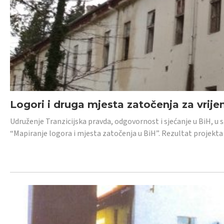
Logori i druga mjesta zatočenja za vrije
Udruženje Tranzicijska pravda, odgovornost i sjećanje u BiH, u 
“Mapiranje logora i mjesta zatočenja u BiH”. Rezultat projekta j