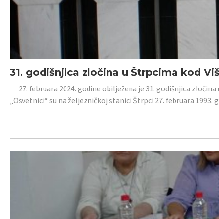
31. godišnjica zločina u Štrpcima kod V
27. februara 2024. godine obilježena je 31. godišnjica zločina 
„Osvetnici“ su na željezničkoj stanici Štrpci 27. februara 1993. 