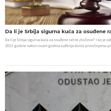
Da li je Srbija sigurna kuća za osuđene r
Da li je Srbija sigurna kuća za osuđene ratne zločince? I ko je
2023. godine nakon osam godina suđenja donio prvostepenu p