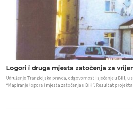
Logori i druga mjesta zatočenja za vrije
Udruženje Tranzicijska pravda, odgovornost i sjećanje u BiH, u 
“Mapiranje logora i mjesta zatočenja u BiH”. Rezultat projekta j