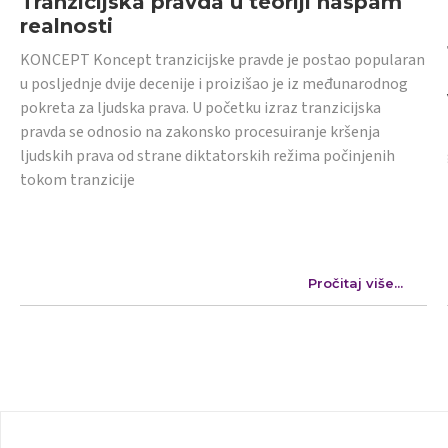
Tranzicijska pravda u teoriji naspam
realnosti
KONCEPT Koncept tranzicijske pravde je postao popularan
u posljednje dvije decenije i proizišao je iz međunarodnog
pokreta za ljudska prava. U početku izraz tranzicijska
pravda se odnosio na zakonsko procesuiranje kršenja
ljudskih prava od strane diktatorskih režima počinjenih
tokom tranzicije
Pročitaj više...