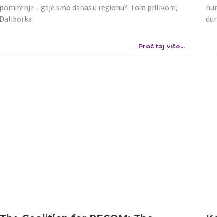
pomirenje – gdje smo danas u regionu?. Tom prilikom,
hum
Daliborka
dur
Pročitaj više...