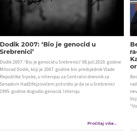
Dodik 2007: ‘Bio je genocid u
Be
Srebrenici’
ra
Ka
Dodik 2007: ‘Bio je genocid u Srebrenici’ 08.juli.2020. godine
or
Milorad Dodik, koji je 2007. godine bio predsjednik Vlade
Republike Srpske, u intervjuu za Centralni dnevnik sa
Beo
Senadom Hadžifejzovićem potvrdio je da se u Srebrenici
rad
1995. godine dogodio genocid. Intervju
nev
Voj
“Vo
Pročitaj više...