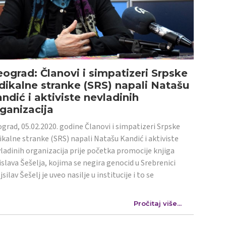
ograd: Članovi i simpatizeri Srpske
dikalne stranke (SRS) napali Natašu
ndić i aktiviste nevladinih
ganizacija
grad, 05.02.2020. godine Članovi i simpatizeri Srpske
ikalne stranke (SRS) napali Natašu Kandić i aktiviste
ladinih organizacija prije početka promocije knjiga
islava Šešelja, kojima se negira genocid u Srebrenici
jsilav Šešelj je uveo nasilje u institucije i to se
Pročitaj više...