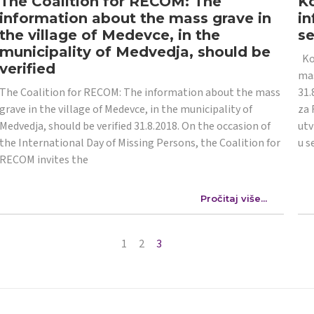
The Coalition for RECOM: The
Ko
information about the mass grave in
in
the village of Medevce, in the
s
municipality of Medvedja, should be
Koa
verified
mas
The Coalition for RECOM: The information about the mass
31.
grave in the village of Medevce, in the municipality of
za 
Medvedja, should be verified 31.8.2018. On the occasion of
utv
the International Day of Missing Persons, the Coalition for
u s
RECOM invites the
Pročitaj više...
1
2
3