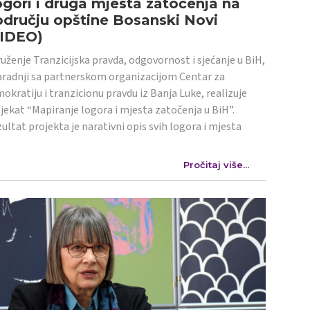
gori i druga mjesta zatočenja na
dručju opštine Bosanski Novi
VIDEO)
uženje Tranzicijska pravda, odgovornost i sjećanje u BiH,
aradnji sa partnerskom organizacijom Centar za
okratiju i tranzicionu pravdu iz Banja Luke, realizuje
jekat “Mapiranje logora i mjesta zatočenja u BiH”.
ultat projekta je narativni opis svih logora i mjesta
Pročitaj više...