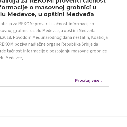
alicija za REKOM: proveriti tačnost
formacije o masovnoj grobnici u
elu Medevce, u opštini Medveđa
licija za REKOM: proveriti tačnost informacije o
ovnoj grobnici u selu Medevce, u opštini Medveđa
8.2018. Povodom Međunarodnog dana nestalih, Koalicija
REKOM poziva nadležne organe Republike Srbije da
rde tačnost informacije o postojanju masovne grobnice
elu Medevce,
Pročitaj više...