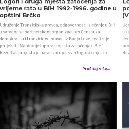
Logori i druga mjesta zatočenja za
Lo
vrijeme rata u BiH 1992-1996. godine u
po
opštini Brčko
(
Udruženje Tranzicijska pravda, odgovornost i sjećanje u BiH,
Udr
u saradnji sa partnerskom organizacijom Centar za
u s
demokratiju i tranzicionu pravdu iz Banja Luke, realizuje
dem
projekat “Mapiranje logora i mjesta zatočenja u BiH”.
pro
Rezultat projekta je narativni opis svih logora i mjesta
Rez
Pročitaj više...