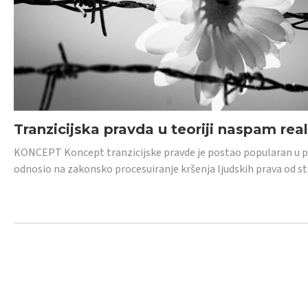
Tranzicijska pravda u teoriji naspam rea
KONCEPT Koncept tranzicijske pravde je postao popularan u posl
odnosio na zakonsko procesuiranje kršenja ljudskih prava od s