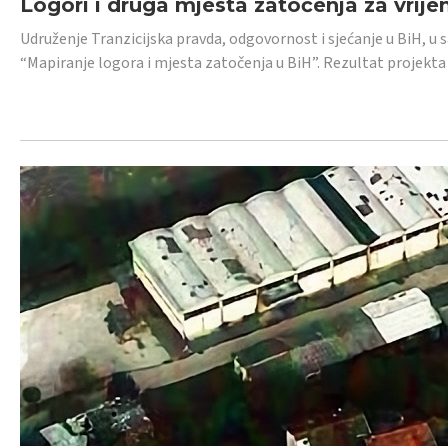
Logori i druga mjesta zatočenja za vrije
Udruženje Tranzicijska pravda, odgovornost i sjećanje u BiH, u 
“Mapiranje logora i mjesta zatočenja u BiH”. Rezultat projekta j