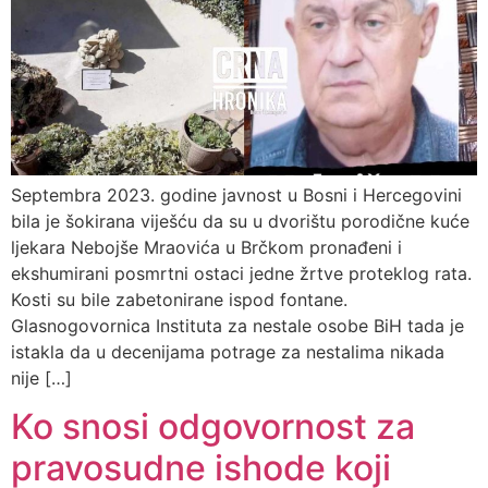
Septembra 2023. godine javnost u Bosni i Hercegovini
bila je šokirana viješću da su u dvorištu porodične kuće
ljekara Nebojše Mraovića u Brčkom pronađeni i
ekshumirani posmrtni ostaci jedne žrtve proteklog rata.
Kosti su bile zabetonirane ispod fontane.
Glasnogovornica Instituta za nestale osobe BiH tada je
istakla da u decenijama potrage za nestalima nikada
nije […]
Ko snosi odgovornost za
pravosudne ishode koji