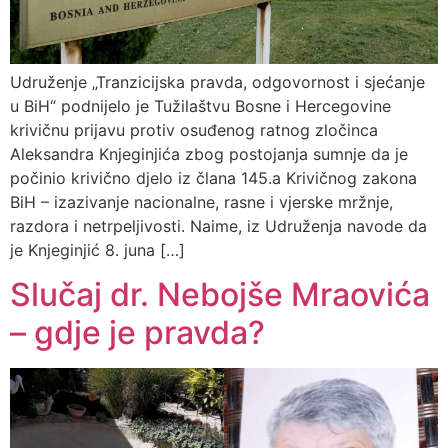
Udruženje „Tranzicijska pravda, odgovornost i sjećanje
u BiH“ podnijelo je Tužilaštvu Bosne i Hercegovine
krivičnu prijavu protiv osuđenog ratnog zločinca
Aleksandra Knjeginjića zbog postojanja sumnje da je
počinio krivično djelo iz člana 145.a Krivičnog zakona
BiH – izazivanje nacionalne, rasne i vjerske mržnje,
razdora i netrpeljivosti. Naime, iz Udruženja navode da
je Knjeginjić 8. juna […]
Slučaj dr. Nebojše Mraovića
– gdje je pravda?