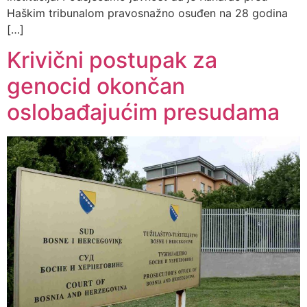
Haškim tribunalom pravosnažno osuđen na 28 godina
[…]
Krivični postupak za
genocid okončan
oslobađajućim presudama