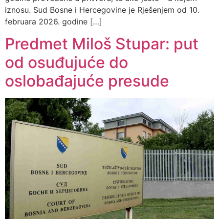
iznosu. Sud Bosne i Hercegovine je Rješenjem od 10.
februara 2026. godine […]
Predmet Miloš Stupar: put
od osuđujuće do
oslobađajuće presude