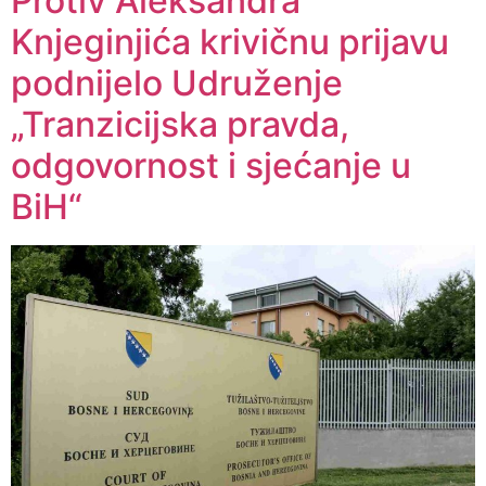
Protiv Aleksandra
Knjeginjića krivičnu prijavu
podnijelo Udruženje
„Tranzicijska pravda,
odgovornost i sjećanje u
BiH“