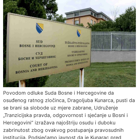
Povodom odluke Suda Bosne i Hercegovine da
osuđenog ratnog zločinca, Dragoljuba Kunarca, pusti da
se brani sa slobode uz mjere zabrane, Udruženje
„Tranzicijska pravda, odgovornost i sjećanje u Bosni i
Hercegovini“ izražava najoštriju osudu i duboku
zabrinutost zbog ovakvog postupanja pravosudnih
institucija. Podsjećamo javnost da je Kunarac pred