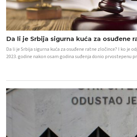
Da li je Srbija sigurna kuća za osuđene r
Da li je Srbija sigurna kuća za osuđene ratne zločince? I ko je
2023. godine nakon osam godina suđenja donio prvostepenu p