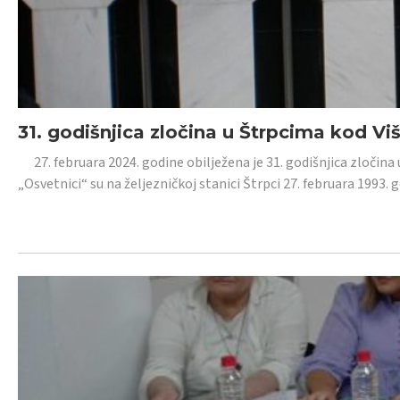
31. godišnjica zločina u Štrpcima kod V
27. februara 2024. godine obilježena je 31. godišnjica zločina 
„Osvetnici“ su na željezničkoj stanici Štrpci 27. februara 1993. 