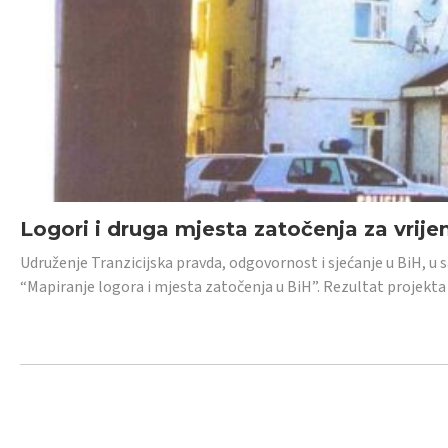
Logori i druga mjesta zatočenja za vrije
Udruženje Tranzicijska pravda, odgovornost i sjećanje u BiH, u 
“Mapiranje logora i mjesta zatočenja u BiH”. Rezultat projekta j