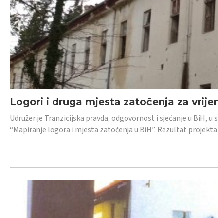
Logori i druga mjesta zatočenja za vrije
Udruženje Tranzicijska pravda, odgovornost i sjećanje u BiH, u 
“Mapiranje logora i mjesta zatočenja u BiH”. Rezultat projekta j