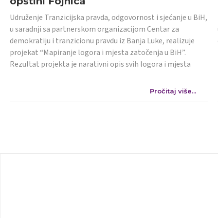
opštini Fojnica
Udruženje Tranzicijska pravda, odgovornost i sjećanje u BiH,
u saradnji sa partnerskom organizacijom Centar za
demokratiju i tranzicionu pravdu iz Banja Luke, realizuje
projekat “Mapiranje logora i mjesta zatočenja u BiH”.
Rezultat projekta je narativni opis svih logora i mjesta
Pročitaj više...