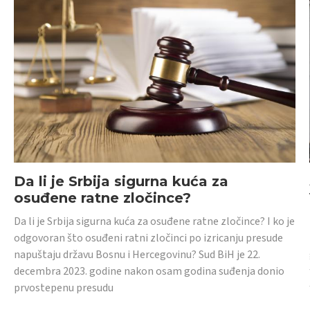
Da li je Srbija sigurna kuća za
osuđene ratne zločince?
Da li je Srbija sigurna kuća za osuđene ratne zločince? I ko je
odgovoran što osuđeni ratni zločinci po izricanju presude
napuštaju državu Bosnu i Hercegovinu? Sud BiH je 22.
decembra 2023. godine nakon osam godina suđenja donio
prvostepenu presudu