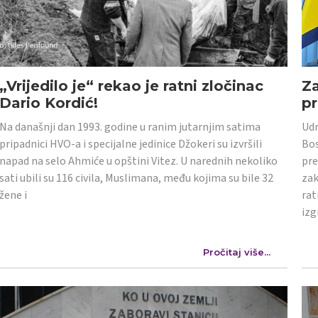
„Vrijedilo je“ rekao je ratni zločinac
Z
Dario Kordić!
p
Na današnji dan 1993. godine u ranim jutarnjim satima
Udr
pripadnici HVO-a i specijalne jedinice Džokeri su izvršili
Bos
napad na selo Ahmiće u opštini Vitez. U narednih nekoliko
pre
sati ubili su 116 civila, Muslimana, među kojima su bile 32
zak
žene i
rat
izg
Pročitaj više...