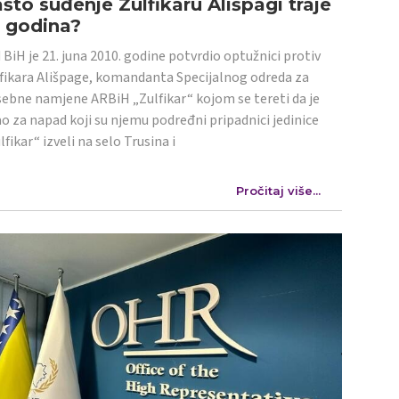
što suđenje Zulfikaru Ališpagi traje
4 godina?
 BiH je 21. juna 2010. godine potvrdio optužnici protiv
fikara Ališpage, komandanta Specijalnog odreda za
ebne namjene ARBiH „Zulfikar“ kojom se tereti da je
o za napad koji su njemu podređni pripadnici jedinice
lfikar“ izveli na selo Trusina i
Pročitaj više...