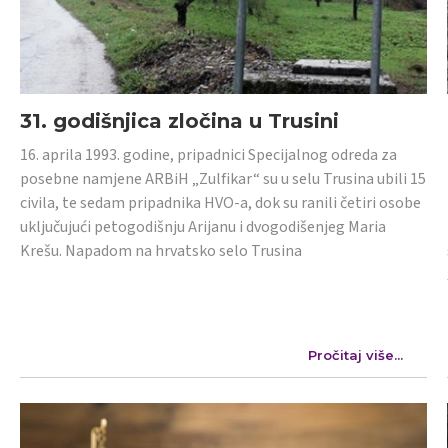
31. godišnjica zločina u Trusini
16. aprila 1993. godine, pripadnici Specijalnog odreda za
posebne namjene ARBiH „Zulfikar“ su u selu Trusina ubili 15
civila, te sedam pripadnika HVO-a, dok su ranili četiri osobe
uključujući petogodišnju Arijanu i dvogodišenjeg Maria
Krešu. Napadom na hrvatsko selo Trusina
Pročitaj više...