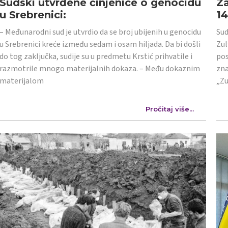
Sudski utvrđene činjenice o genocidu
Za
u Srebrenici:
1
– Međunarodni sud je utvrdio da se broj ubijenih u genocidu
Sud
u Srebrenici kreće između sedam i osam hiljada. Da bi došli
Zul
do tog zaključka, sudije su u predmetu Krstić prihvatile i
pos
razmotrile mnogo materijalnih dokaza. – Među dokaznim
zna
materijalom
„Zu
Pročitaj više...