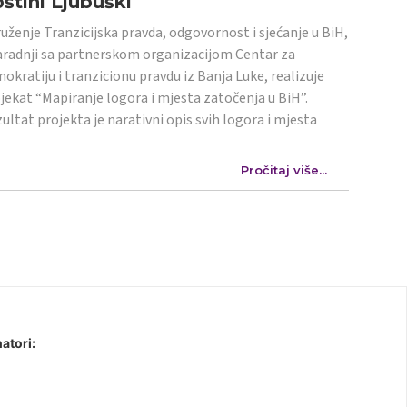
štini Ljubuški
uženje Tranzicijska pravda, odgovornost i sjećanje u BiH,
aradnji sa partnerskom organizacijom Centar za
okratiju i tranzicionu pravdu iz Banja Luke, realizuje
jekat “Mapiranje logora i mjesta zatočenja u BiH”.
ultat projekta je narativni opis svih logora i mjesta
Pročitaj više...
atori: