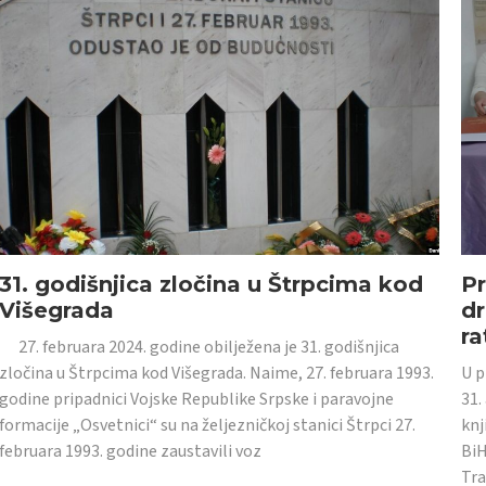
31. godišnjica zločina u Štrpcima kod
Pr
Višegrada
dr
ra
27. februara 2024. godine obilježena je 31. godišnjica
zločina u Štrpcima kod Višegrada. Naime, 27. februara 1993.
U p
godine pripadnici Vojske Republike Srpske i paravojne
31.
formacije „Osvetnici“ su na željezničkoj stanici Štrpci 27.
knj
februara 1993. godine zaustavili voz
BiH
Tra