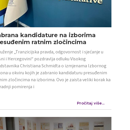
abrana kandidature na izborima
resuđenim ratnim zločincima
uženje „Tranzicijska pravda, odgovornost i sjećanje u
ni i Hercegovini“ pozdravlja odluku Visokog
dstavnika Christiana Schmidta o izmjenama Izbornog
ona u okviru kojih je zabranio kandidaturu presuđenim
nim zločincima na izborima. Ovo je zaista veliki korak ka
radnji pomirenja i
Pročitaj više...