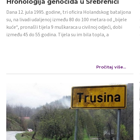
Hronologija genocida u Srebrenici
Dana 12. jula 1995. godine, tri oficira Holandskog bataljona
su, na livadi udaljenoj između 80 do 100 metara od „bijele
kuće“, pronašli tijela 9 muškaraca u civilnoj odjeći, dobi
između 45 do 55 godina. Tijela su im bila topla, a
Pročitaj više...