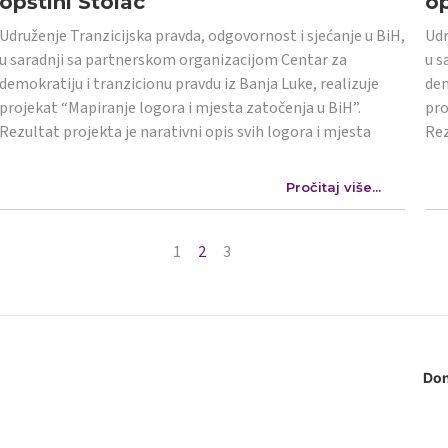
opštini Stolac
op
Udruženje Tranzicijska pravda, odgovornost i sjećanje u BiH,
Udr
u saradnji sa partnerskom organizacijom Centar za
u s
demokratiju i tranzicionu pravdu iz Banja Luke, realizuje
dem
projekat “Mapiranje logora i mjesta zatočenja u BiH”.
pro
Rezultat projekta je narativni opis svih logora i mjesta
Rez
Pročitaj više...
1
2
3
Don