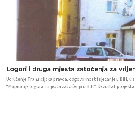
Logori i druga mjesta zatočenja za vrije
Udruženje Tranzicijska pravda, odgovornost i sjećanje u BiH, u 
“Mapiranje logora i mjesta zatočenja u BiH”. Rezultat projekta j