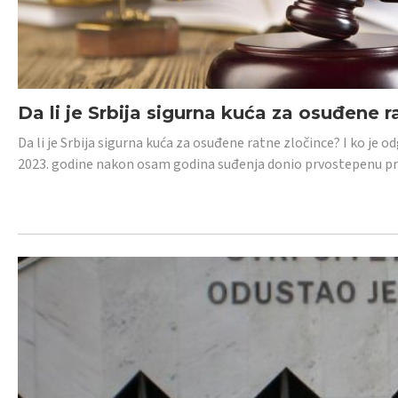
Da li je Srbija sigurna kuća za osuđene r
Da li je Srbija sigurna kuća za osuđene ratne zločince? I ko je
2023. godine nakon osam godina suđenja donio prvostepenu p