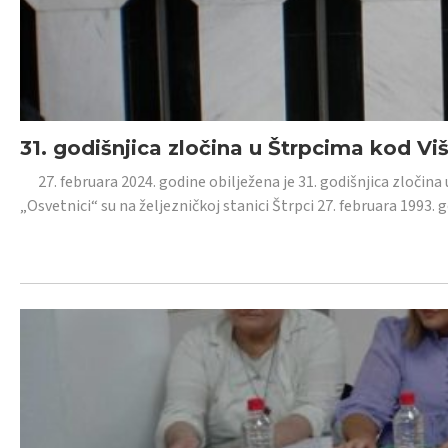
31. godišnjica zločina u Štrpcima kod V
27. februara 2024. godine obilježena je 31. godišnjica zločina 
„Osvetnici“ su na željezničkoj stanici Štrpci 27. februara 1993. 