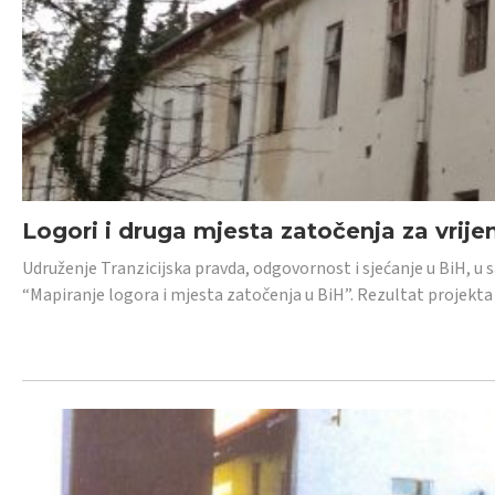
Logori i druga mjesta zatočenja za vrije
Udruženje Tranzicijska pravda, odgovornost i sjećanje u BiH, u 
“Mapiranje logora i mjesta zatočenja u BiH”. Rezultat projekta j