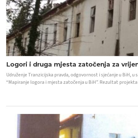
Logori i druga mjesta zatočenja za vrije
Udruženje Tranzicijska pravda, odgovornost i sjećanje u BiH, u 
“Mapiranje logora i mjesta zatočenja u BiH”. Rezultat projekta j