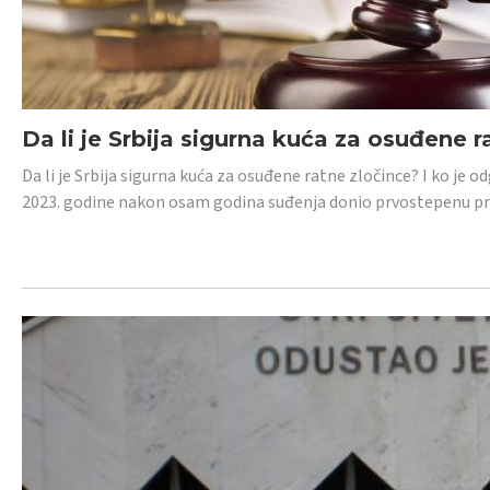
Da li je Srbija sigurna kuća za osuđene r
Da li je Srbija sigurna kuća za osuđene ratne zločince? I ko je
2023. godine nakon osam godina suđenja donio prvostepenu p