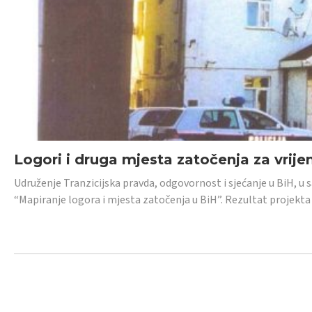
Logori i druga mjesta zatočenja za vrije
Udruženje Tranzicijska pravda, odgovornost i sjećanje u BiH, u 
“Mapiranje logora i mjesta zatočenja u BiH”. Rezultat projekta j