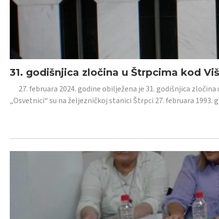
31. godišnjica zločina u Štrpcima kod V
27. februara 2024. godine obilježena je 31. godišnjica zločina 
„Osvetnici“ su na željezničkoj stanici Štrpci 27. februara 1993. 