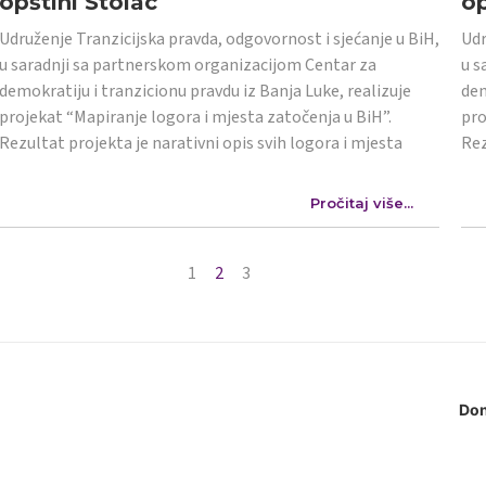
opštini Stolac
op
Udruženje Tranzicijska pravda, odgovornost i sjećanje u BiH,
Udr
u saradnji sa partnerskom organizacijom Centar za
u s
demokratiju i tranzicionu pravdu iz Banja Luke, realizuje
dem
projekat “Mapiranje logora i mjesta zatočenja u BiH”.
pro
Rezultat projekta je narativni opis svih logora i mjesta
Rez
Pročitaj više...
1
2
3
Don