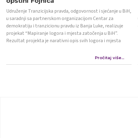
opštini Fojnica
Udruženje Tranzicijska pravda, odgovornost i sjećanje u BiH,
u saradnji sa partnerskom organizacijom Centar za
demokratiju i tranzicionu pravdu iz Banja Luke, realizuje
projekat “Mapiranje logora i mjesta zatočenja u BiH”.
Rezultat projekta je narativni opis svih logora i mjesta
Pročitaj više...