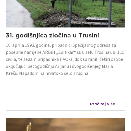
31. godišnjica zločina u Trusini
16. aprila 1993. godine, pripadnici Specijalnog odreda za
posebne namjene ARBiH „Zulfikar“ su u selu Trusina ubili 15
civila, te sedam pripadnika HVO-a, dok su ranili četiri osobe
uključujući petogodišnju Arijanu i dvogodišenjeg Maria
Krešu. Napadom na hrvatsko selo Trusina
Pročitaj više...