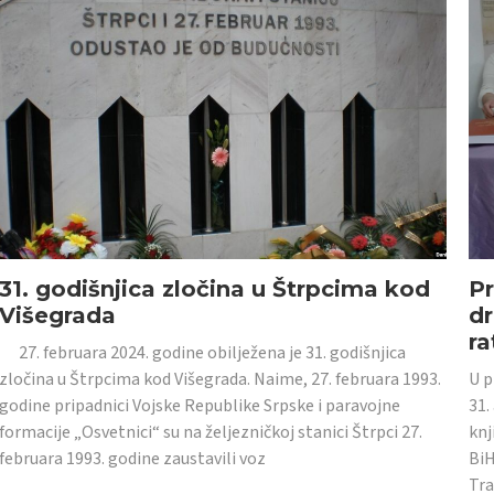
31. godišnjica zločina u Štrpcima kod
Pr
Višegrada
dr
ra
27. februara 2024. godine obilježena je 31. godišnjica
zločina u Štrpcima kod Višegrada. Naime, 27. februara 1993.
U p
godine pripadnici Vojske Republike Srpske i paravojne
31.
formacije „Osvetnici“ su na željezničkoj stanici Štrpci 27.
knj
februara 1993. godine zaustavili voz
BiH
Tra