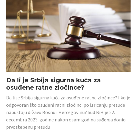
Da li je Srbija sigurna kuća za
osuđene ratne zločince?
Da li je Srbija sigurna kuća za osuđene ratne zločince? I ko je
odgovoran što osuđeni ratni zločinci po izricanju presude
napuštaju državu Bosnu i Hercegovinu? Sud BiH je 22.
decembra 2023. godine nakon osam godina suđenja donio
prvostepenu presudu