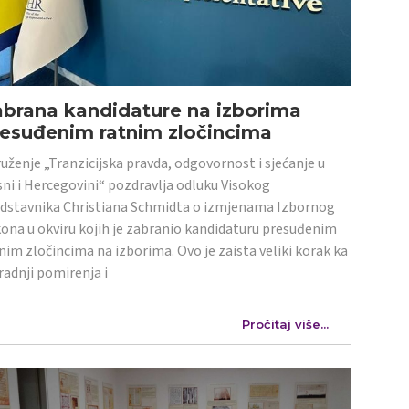
abrana kandidature na izborima
resuđenim ratnim zločincima
uženje „Tranzicijska pravda, odgovornost i sjećanje u
ni i Hercegovini“ pozdravlja odluku Visokog
dstavnika Christiana Schmidta o izmjenama Izbornog
ona u okviru kojih je zabranio kandidaturu presuđenim
nim zločincima na izborima. Ovo je zaista veliki korak ka
radnji pomirenja i
Pročitaj više...