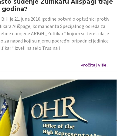
što suđenje Zulfikaru Ališpagi traje
4 godina?
 BiH je 21. juna 2010. godine potvrdio optužnici protiv
fikara Ališpage, komandanta Specijalnog odreda za
ebne namjene ARBiH „Zulfikar“ kojom se tereti da je
o za napad koji su njemu podređni pripadnici jedinice
lfikar“ izveli na selo Trusina i
Pročitaj više...