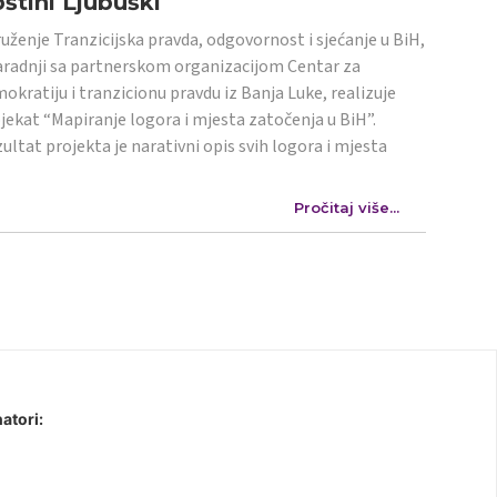
štini Ljubuški
uženje Tranzicijska pravda, odgovornost i sjećanje u BiH,
aradnji sa partnerskom organizacijom Centar za
okratiju i tranzicionu pravdu iz Banja Luke, realizuje
jekat “Mapiranje logora i mjesta zatočenja u BiH”.
ultat projekta je narativni opis svih logora i mjesta
Pročitaj više...
atori: