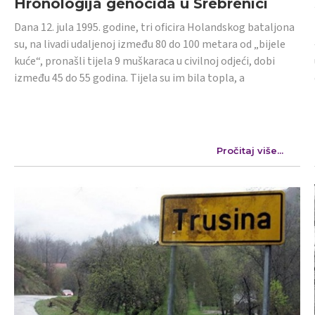
Hronologija genocida u Srebrenici
Dana 12. jula 1995. godine, tri oficira Holandskog bataljona
su, na livadi udaljenoj između 80 do 100 metara od „bijele
kuće“, pronašli tijela 9 muškaraca u civilnoj odjeći, dobi
između 45 do 55 godina. Tijela su im bila topla, a
Pročitaj više...