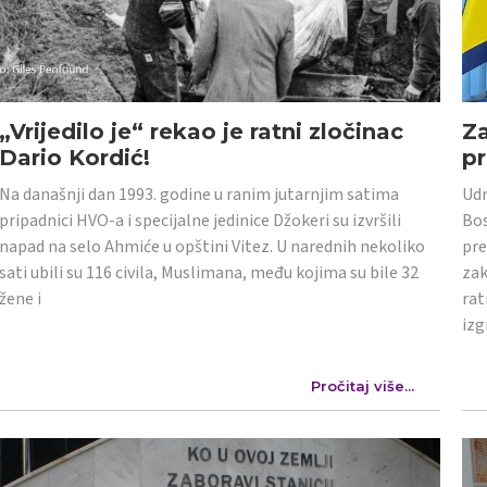
„Vrijedilo je“ rekao je ratni zločinac
Z
Dario Kordić!
p
Na današnji dan 1993. godine u ranim jutarnjim satima
Udr
pripadnici HVO-a i specijalne jedinice Džokeri su izvršili
Bos
napad na selo Ahmiće u opštini Vitez. U narednih nekoliko
pre
sati ubili su 116 civila, Muslimana, među kojima su bile 32
zak
žene i
rat
izg
Pročitaj više...