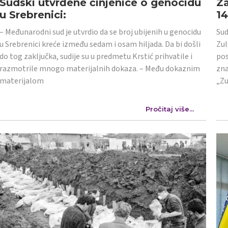
Sudski utvrđene činjenice o genocidu
Za
u Srebrenici:
1
– Međunarodni sud je utvrdio da se broj ubijenih u genocidu
Sud
u Srebrenici kreće između sedam i osam hiljada. Da bi došli
Zul
do tog zaključka, sudije su u predmetu Krstić prihvatile i
pos
razmotrile mnogo materijalnih dokaza. – Među dokaznim
zna
materijalom
„Zu
Pročitaj više...