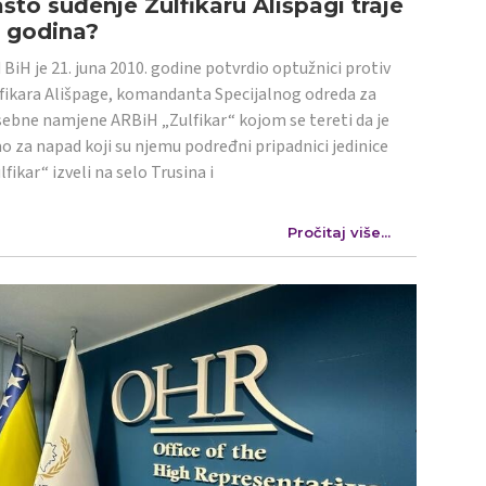
što suđenje Zulfikaru Ališpagi traje
4 godina?
 BiH je 21. juna 2010. godine potvrdio optužnici protiv
fikara Ališpage, komandanta Specijalnog odreda za
ebne namjene ARBiH „Zulfikar“ kojom se tereti da je
o za napad koji su njemu podređni pripadnici jedinice
lfikar“ izveli na selo Trusina i
Pročitaj više...