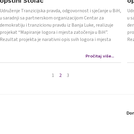
opštini Stolac
op
Udruženje Tranzicijska pravda, odgovornost i sjećanje u BiH,
Udr
u saradnji sa partnerskom organizacijom Centar za
u s
demokratiju i tranzicionu pravdu iz Banja Luke, realizuje
dem
projekat “Mapiranje logora i mjesta zatočenja u BiH”.
pro
Rezultat projekta je narativni opis svih logora i mjesta
Rez
Pročitaj više...
1
2
3
Don