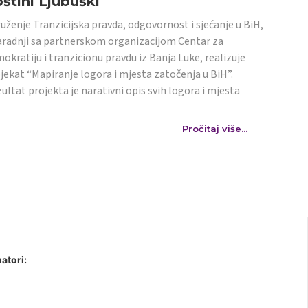
štini Ljubuški
uženje Tranzicijska pravda, odgovornost i sjećanje u BiH,
aradnji sa partnerskom organizacijom Centar za
okratiju i tranzicionu pravdu iz Banja Luke, realizuje
jekat “Mapiranje logora i mjesta zatočenja u BiH”.
ultat projekta je narativni opis svih logora i mjesta
Pročitaj više...
atori: