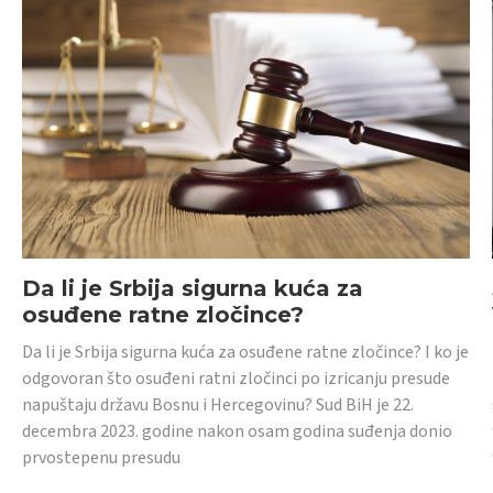
Da li je Srbija sigurna kuća za
osuđene ratne zločince?
Da li je Srbija sigurna kuća za osuđene ratne zločince? I ko je
odgovoran što osuđeni ratni zločinci po izricanju presude
napuštaju državu Bosnu i Hercegovinu? Sud BiH je 22.
decembra 2023. godine nakon osam godina suđenja donio
prvostepenu presudu