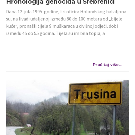
Hronologija genocida u Srebrenici
Dana 12. jula 1995. godine, tri oficira Holandskog bataljona
su, na livadi udaljenoj između 80 do 100 metara od „bijele
kuće“, pronašli tijela 9 muškaraca u civilnoj odjeći, dobi
između 45 do 55 godina. Tijela su im bila topla, a
Pročitaj više...