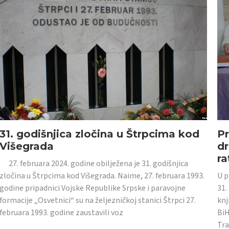
31. godišnjica zločina u Štrpcima kod
Pr
Višegrada
dr
ra
27. februara 2024. godine obilježena je 31. godišnjica
zločina u Štrpcima kod Višegrada. Naime, 27. februara 1993.
U p
godine pripadnici Vojske Republike Srpske i paravojne
31.
formacije „Osvetnici“ su na željezničkoj stanici Štrpci 27.
knj
februara 1993. godine zaustavili voz
BiH
Tra