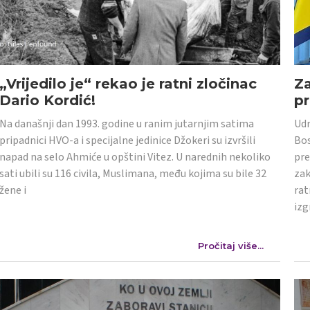
„Vrijedilo je“ rekao je ratni zločinac
Z
Dario Kordić!
p
Na današnji dan 1993. godine u ranim jutarnjim satima
Udr
pripadnici HVO-a i specijalne jedinice Džokeri su izvršili
Bos
napad na selo Ahmiće u opštini Vitez. U narednih nekoliko
pre
sati ubili su 116 civila, Muslimana, među kojima su bile 32
zak
žene i
rat
izg
Pročitaj više...