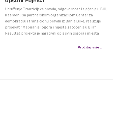
opštini Fojnica
Udruženje Tranzicijska pravda, odgovornost i sjećanje u BiH,
u saradnji sa partnerskom organizacijom Centar za
demokratiju i tranzicionu pravdu iz Banja Luke, realizuje
projekat “Mapiranje logora i mjesta zatočenja u BiH”.
Rezultat projekta je narativni opis svih logora i mjesta
Pročitaj više...