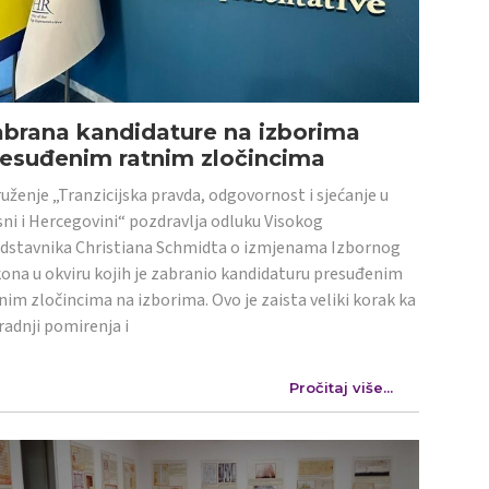
abrana kandidature na izborima
resuđenim ratnim zločincima
uženje „Tranzicijska pravda, odgovornost i sjećanje u
ni i Hercegovini“ pozdravlja odluku Visokog
dstavnika Christiana Schmidta o izmjenama Izbornog
ona u okviru kojih je zabranio kandidaturu presuđenim
nim zločincima na izborima. Ovo je zaista veliki korak ka
radnji pomirenja i
Pročitaj više...