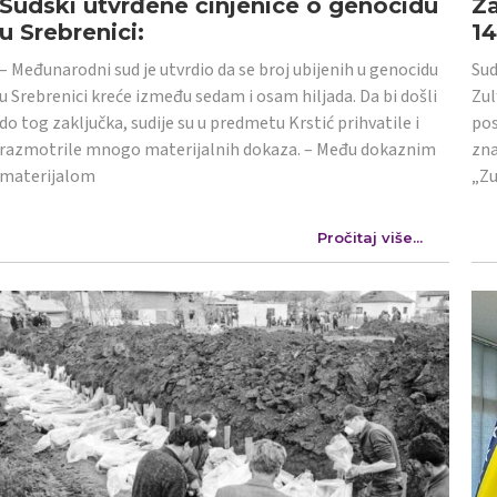
Sudski utvrđene činjenice o genocidu
Za
u Srebrenici:
1
– Međunarodni sud je utvrdio da se broj ubijenih u genocidu
Sud
u Srebrenici kreće između sedam i osam hiljada. Da bi došli
Zul
do tog zaključka, sudije su u predmetu Krstić prihvatile i
pos
razmotrile mnogo materijalnih dokaza. – Među dokaznim
zna
materijalom
„Zu
Pročitaj više...