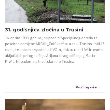
31. godišnjica zločina u Trusini
16. aprila 1993. godine, pripadnici Specijalnog odreda za
posebne namjene ARBiH „Zulfikar“ su u selu Trusina ubili 15
civila, te sedam pripadnika HVO-a, dok su ranili četiri osobe
uključujući petogodišnju Arijanu i dvogodišenjeg Maria
Krešu. Napadom na hrvatsko selo Trusina
Pročitaj više...