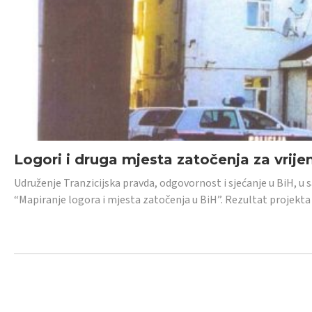
Logori i druga mjesta zatočenja za vrije
Udruženje Tranzicijska pravda, odgovornost i sjećanje u BiH, u 
“Mapiranje logora i mjesta zatočenja u BiH”. Rezultat projekta j