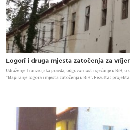
Logori i druga mjesta zatočenja za vrije
Udruženje Tranzicijska pravda, odgovornost i sjećanje u BiH, u 
“Mapiranje logora i mjesta zatočenja u BiH”. Rezultat projekta j