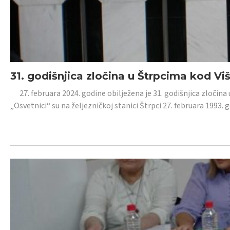
31. godišnjica zločina u Štrpcima kod V
27. februara 2024. godine obilježena je 31. godišnjica zločina 
„Osvetnici“ su na željezničkoj stanici Štrpci 27. februara 1993. 