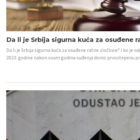
Da li je Srbija sigurna kuća za osuđene r
Da li je Srbija sigurna kuća za osuđene ratne zločince? I ko je
2023. godine nakon osam godina suđenja donio prvostepenu p