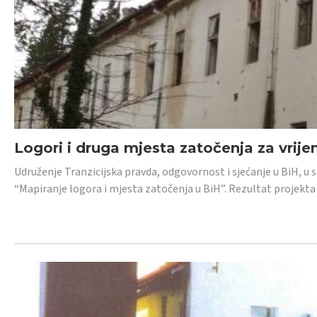
Logori i druga mjesta zatočenja za vrije
Udruženje Tranzicijska pravda, odgovornost i sjećanje u BiH, u 
“Mapiranje logora i mjesta zatočenja u BiH”. Rezultat projekta j