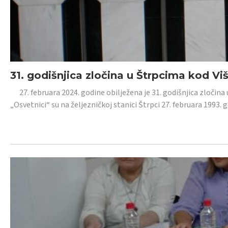
31. godišnjica zločina u Štrpcima kod V
27. februara 2024. godine obilježena je 31. godišnjica zločina 
„Osvetnici“ su na željezničkoj stanici Štrpci 27. februara 1993. 