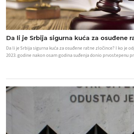
Da li je Srbija sigurna kuća za osuđene r
Da li je Srbija sigurna kuća za osuđene ratne zločince? I ko je
2023. godine nakon osam godina suđenja donio prvostepenu p