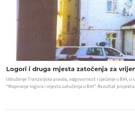
Logori i druga mjesta zatočenja za vrije
Udruženje Tranzicijska pravda, odgovornost i sjećanje u BiH, u 
“Mapiranje logora i mjesta zatočenja u BiH”. Rezultat projekta j